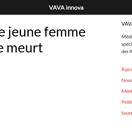
VAVA innova
VAV
ne jeune femme
Média
e meurt
spéci
des K
À pr
Nous
Ment
Polit
Soute