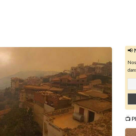
📢 
Nos 
dans
📺 P