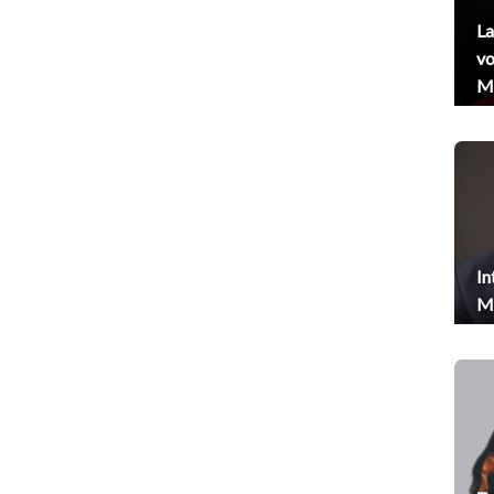
La
vo
Me
In
Me