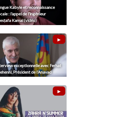
ngue Kabyle et reconnaissance
cale : l’appel de l’ingénieur
sṭafa Kamal (vidéo)
terview exceptionnelle avec Ferhat
henni, Président de l’Anavad