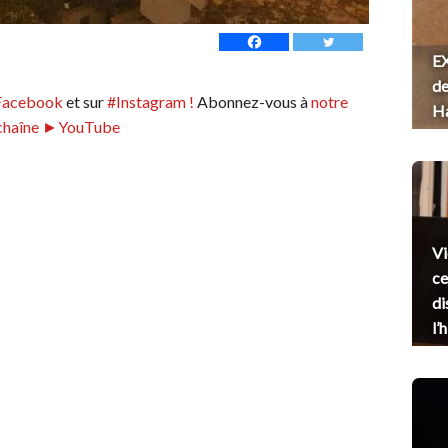
EX
de
Facebook
et sur
#Instagram !
Abonnez-vous à
notre
H
chaîne ►YouTube
Vi
ce
di
l’