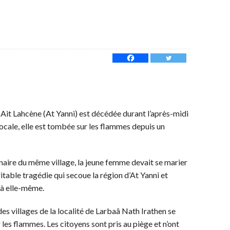
Ait Lahcène (At Yanni) est décédée durant l’après-midi
locale, elle est tombée sur les flammes depuis un
naire du même village, la jeune femme devait se marier
éritable tragédie qui secoue la région d’At Yanni et
e à elle-même.
des villages de la localité de Larbaâ Nath Irathen se
es flammes. Les citoyens sont pris au piège et n’ont