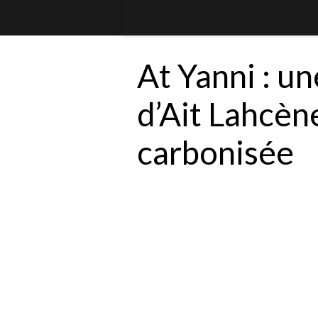
At Yanni : u
d’Ait Lahcèn
carbonisée