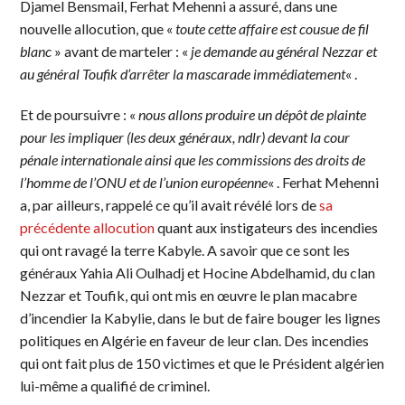
Djamel Bensmail, Ferhat Mehenni a assuré, dans une
nouvelle allocution, que «
toute cette affaire est cousue de fil
blanc
» avant de marteler : «
je demande au général Nezzar et
au général Toufik d’arrêter la mascarade immédiatement
« .
Et de poursuivre : «
nous allons produire un dépôt de plainte
pour les impliquer (les deux généraux, ndlr) devant la cour
pénale internationale ainsi que les commissions des droits de
l’homme de l’ONU et de l’union européenne
« . Ferhat Mehenni
a, par ailleurs, rappelé ce qu’il avait révélé lors de
sa
précédente allocution
quant aux instigateurs des incendies
qui ont ravagé la terre Kabyle. A savoir que ce sont les
généraux Yahia Ali Oulhadj et Hocine Abdelhamid, du clan
Nezzar et Toufik, qui ont mis en œuvre le plan macabre
d’incendier la Kabylie, dans le but de faire bouger les lignes
politiques en Algérie en faveur de leur clan. Des incendies
qui ont fait plus de 150 victimes et que le Président algérien
lui-même a qualifié de criminel.