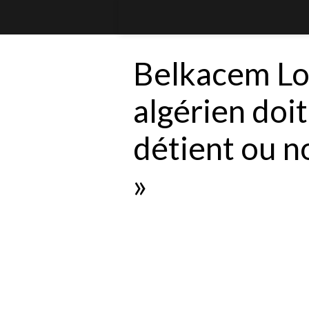
Belkacem Lou
algérien doit
détient ou n
»