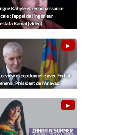
ngue Kabyle et reconnaissance
cale : l’appel de l’ingénieur
sṭafa Kamal (vidéo)
terview exceptionnelle avec Ferhat
henni, Président de l’Anavad