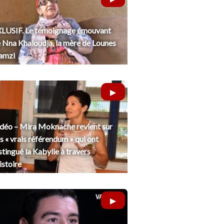
LUSIF. Le témoignage émouvant
 Nna Khaloudja, la mère de Lounes
amzi
déo – Mira Moknache revient sur
s « vrais référendum » qui ont
stingué la Kabylie à travers
histoire