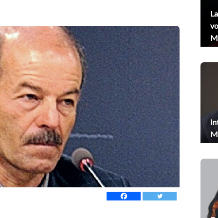
La
vo
Me
In
Me