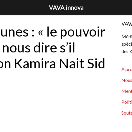
VAVA innova
VAV
nes : « le pouvoir
Média
 nous dire s’il
spéci
des K
on Kamira Nait Sid
À pr
Nous
Ment
Polit
Soute