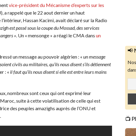
ement
vice-président du Mécanisme d’experts sur les
, a rappelé que le 22 aout dernier un haut
 l’intérieur, Hassan Kacimi, avait déclaré sur la Radio
igh est passé sous la coupe du Mossad, des services
rangers »
. Un « mensonge » a réagi le CMA dans
un
📢 
dressé un message au pouvoir algérien : «
un message
Nos 
oient civils au militaires, qu’ils nous disent s’ils détiennent
dans
er : «
il faut qu’ils nous disent si elle est entre leurs mains
iaux, nombreux sont ceux qui ont exprimé leur
Maroc, suite à cette volatilisation de celle qui est
drice des peuples amazighs auprès de l’ONU et
.
📺 P