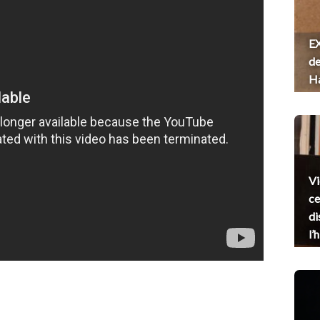
EX
de
H
Vi
ce
di
l’