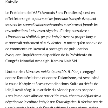
Kabylie.
Le Président de l’ASF (Avocats Sans Frontières) s’est en
effet interrogé : «
pourquoi les journaux français évoquent
souvent les revendications sahraouies au Maroc et jamais les
revendications kabyles en Algérie
« . Et de poursuivre :
«
Pourtant la réalité du peuple kabyle avec sa propre langue
m’apparaît autrement plus évidente
« . A noter qu’en annexe de
ce commentaire l’avocat a partagé une publication
évoquant l’inquiétante disparition de la Présidente du
Congrès Mondial Amazigh, Kamira Nait Sid.
L’auteur de «
Névroses médiatiques (2018, Plon)
« , engagé
contre l’antisémitisme et contre l’islamisme, est sensible à
la cause Kabyle et à ses revendications. Suite au décès de
Idir, il avait réagi à un article du Monde par ces propos :
«
pas la moindre allusion aux critiques du chanteur défunt de la
négation de la culture kabyle par l’état algérien. Il n’existe pas de
vaccin contre le virus de l’esprit critique à sens unique . Adieu