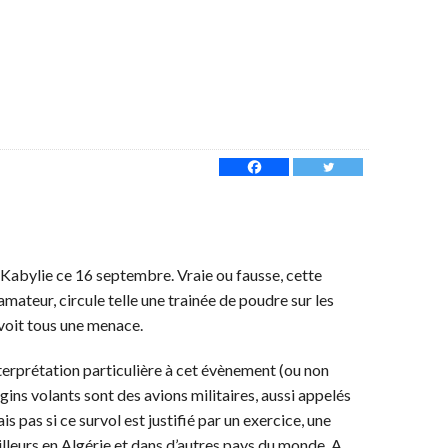
a Kabylie ce 16 septembre. Vraie ou fausse, cette
ateur, circule telle une trainée de poudre sur les
voit tous une menace.
terprétation particulière à cet évènement (ou non
ns volants sont des avions militaires, aussi appelés
is pas si ce survol est justifié par un exercice, une
illeurs en Algérie et dans d’autres pays du monde. A