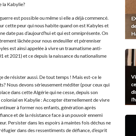
e la Kabylie?
te guerre est possible ou même si elle a déjà commencé.
EX
sur cette peur qui nous habite quand on est Kabyles et
de
 ne date pas d’aujourd’hui et qui est omniprésente. On
H
èrement lâchée pour nous endeuiller et pérenniser
les est ainsi appelée à vivre un traumatisme anti-
1 et 2021) et ce depuis la naissance du nationalisme
Vi
ge de résister aussi. De tout temps ! Mais est-ce le
ce
nts? Nous devons sérieusement méditer (pour ceux qui
di
e place dans cette Algérie qui ne cesse, depuis son
l’
 colonial en Kabylie : Accepter éternellement de vivre
Continuer à former nos enfants, génération après
éfiance et de la résistance face à un pouvoir ennemi
ur. Persister dans les espoirs à maintes fois déchus ne
 réfugier dans des ressentiments de défiance, d’esprit