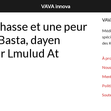
VAVA innova
VAV
chasse et une peur
Média
 Basta, dayen
spéci
des K
par Lmulud At
À pr
Nous
Ment
Polit
Soute