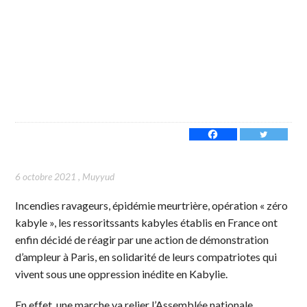
6 octobre 2021
,
Muyyud
Incendies ravageurs, épidémie meurtrière, opération « zéro
kabyle », les ressoritssants kabyles établis en France ont
enfin décidé de réagir par une action de démonstration
d’ampleur à Paris, en solidarité de leurs compatriotes qui
vivent sous une oppression inédite en Kabylie.
En effet, une marche va relier l’Assemblée nationale