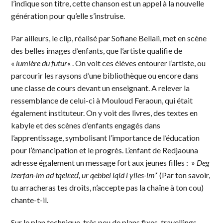
l’indique son titre, cette chanson est un appel à la nouvelle
génération pour qu’elle s’instruise.
Par ailleurs, le clip, réalisé par Sofiane Bellali, met en scène
des belles images d’enfants, que l’artiste qualifie de
«
lumière du futur
« . On voit ces élèves entourer l’artiste, ou
parcourir les raysons d’une bibliothèque ou encore dans
une classe de cours devant un enseignant. A relever la
ressemblance de celui-ci à Mouloud Feraoun, qui était
également instituteur. On y voit des livres, des textes en
kabyle et des scènes d’enfants engagés dans
l’apprentissage, symbolisant l’importance de l’éducation
pour l’émancipation et le progrès. L’enfant de Redjaouna
adresse également un message fort aux jeunes filles : »
Deg
izerfan-im ad tqelɛeḍ, ur qebbel lqid i yiles-im’
‘ (Par ton savoir,
tu arracheras tes droits, n’accepte pas la chaîne à ton cou)
chante-t-il.
Sur le plan technique, très peu de plans fixes, travellings