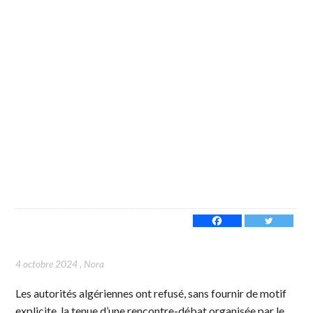
4 octobre 2024
,
Nora
Les autorités algériennes ont refusé, sans fournir de motif
explicite, la tenue d’une rencontre-débat organisée par le