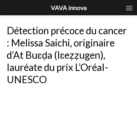
VAVA innova
Détection précoce du cancer
: Melissa Saichi, originaire
d’At Buɛḍa (Iɛeẓẓugen),
lauréate du prix L’Oréal-
UNESCO