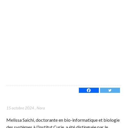
15 octobre 2024
,
Nora
Melissa Saichi, doctorante en bio-informatique et biologie
des systèmes à l’Institut Curie, a été distinguée par le