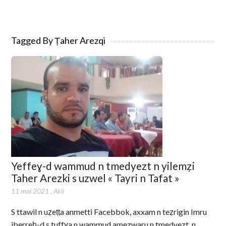
Tagged By Ṭaher Arezqi
Yeffeɣ-d wammud n tmedyezt n yilemẓi
Taher Arezki s uzwel « Tayri n Tafat »
11 mai 2021
,
Akli
S ttawil n uẓeṭṭa anmetti Facebbok, axxam n teẓrigin Imru
iberreḥ-d s tuffɣa n wammud amezwaru n tmedyezt, n