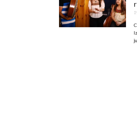
r
19
C
I
j