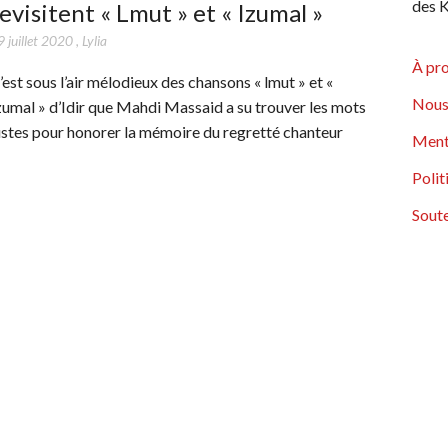
des K
evisitent « Lmut » et « Izumal »
 juillet 2020
,
Lylia
À pr
’est sous l’air mélodieux des chansons « lmut » et «
Nous
zumal » d’Idir que Mahdi Massaid a su trouver les mots
ustes pour honorer la mémoire du regretté chanteur
Ment
Polit
Soute