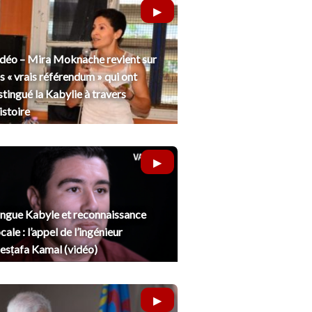
déo – Mira Moknache revient sur
s « vrais référendum » qui ont
stingué la Kabylie à travers
histoire
ngue Kabyle et reconnaissance
cale : l’appel de l’ingénieur
sṭafa Kamal (vidéo)