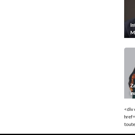
In
Me
Za
in
<div 
href
toute