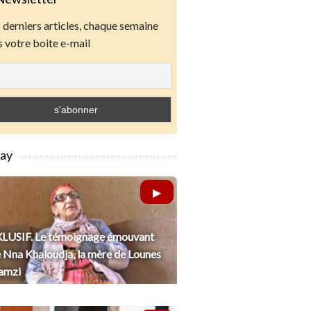
derniers articles, chaque semaine
 votre boite e-mail
lay
LUSIF. Le témoignage émouvant
 Nna Khaloudja, la mère de Lounes
amzi