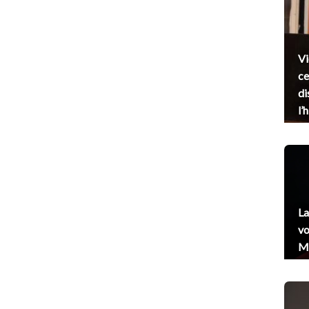
Vi
ce
di
l’
La
vo
Me