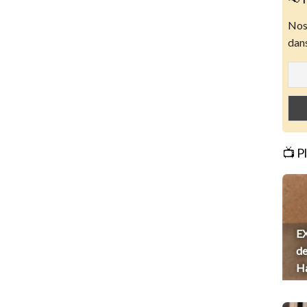
Nos 
dans
📺 P
EX
de
H