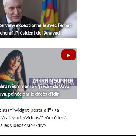
terview exceptionnelle avec Ferhat
henni, Président de l’Anavad
hra n Summer, la « Ɣriva » de Vava
uva, peinée par le décès d’Idir
class="widget_posts_all"><a
="/catégorie/videos/">Accéder à
s les vidéos</a></div>