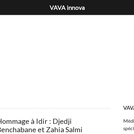
VAVA innova
VAV
ommage à Idir : Djedji
Média
Benchabane et Zahia Salmi
spéci