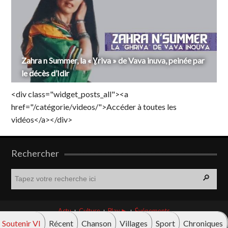
Zahra n Summer, la « Ɣriva » de Vava inuva, peinée par
le décès d’Idir
<div class="widget_posts_all"><a
href="/catégorie/videos/">Accéder à toutes les
vidéos</a></div>
Rechercher
R
e
c
h
Actu
Culture
Play ►
Événements
e
Soutenir VI
Récent
Chanson
Villages
Sport
Chroniques
r
© Vava innova 2026. Tous droits réservés.