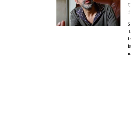
t
1
S
T
t
i
i