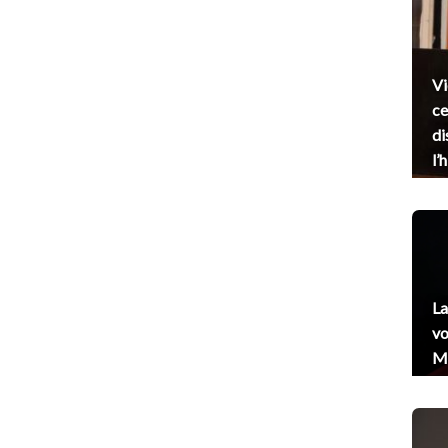
Vi
ce
di
l’
La
vo
Me