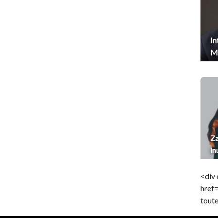
In
Me
Za
in
<div 
href
toute