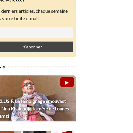
derniers articles, chaque semaine
 votre boite e-mail
lay
LUSIF. Le témoignage émouvant
 Nna Khaloudja, la mère de Lounes
amzi