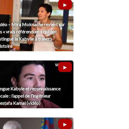
déo – Mira Moknache revient sur
s « vrais référendum » qui ont
stingué la Kabylie à travers
histoire
ngue Kabyle et reconnaissance
cale : l’appel de l’ingénieur
sṭafa Kamal (vidéo)