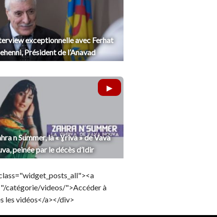
terview exceptionnelle avec Ferhat
henni, Président de l’Anavad
hra n Summer, la « Ɣriva » de Vava
uva, peinée par le décès d’Idir
class="widget_posts_all"><a
="/catégorie/videos/">Accéder à
s les vidéos</a></div>