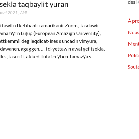
des K
sekla taqbaylit yuran
 mai 2021
,
Akli
À pr
 ttawil n tkebbanit tamarikanit Zoom, Tasdawit
Nous
amaziɣr n Luṛup (European Amazigh University),
ettkemmil deg leqdicat-ines s uncad n yimyura,
Ment
sdawanen, agaggen, … i d-yettawin awal ɣef tsekla,
Polit
dles, tasertit, akked tlufa iceɣben Tamazɣa s…
Soute