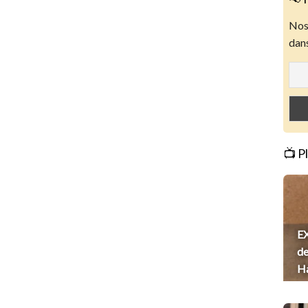
Nos 
dans
📺 P
EX
de
H