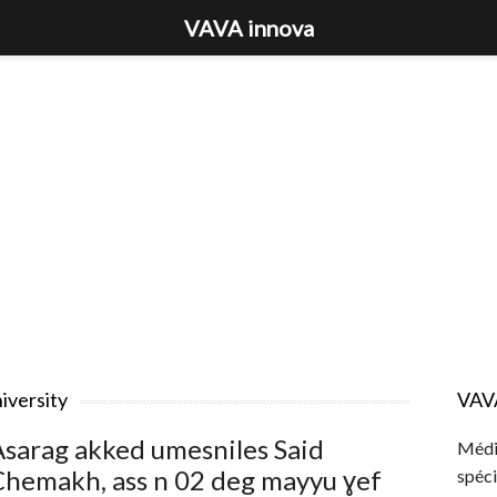
VAVA innova
iversity
VAV
sarag akked umesniles Said
Média
Chemakh, ass n 02 deg mayyu ɣef
spéci