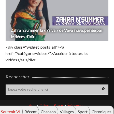
Zahra n Summer, la « Ɣriva » de Vava inuva, peinée par
le décès d’Idir
<div class="widget_posts_all"><a
href="/catégorie/videos/">Accéder à toutes les
vidéos</a></div>
Rechercher
R
e
c
h
Actu
Culture
Play ►
Événements
e
Soutenir VI
Récent
Chanson
Villages
Sport
Chroniques
r
© Vava innova 2026. Tous droits réservés.