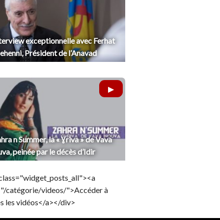
terview exceptionnelle avec Ferhat
henni, Président de l’Anavad
hra n Summer, la « Ɣriva » de Vava
uva, peinée par le décès d’Idir
class="widget_posts_all"><a
="/catégorie/videos/">Accéder à
s les vidéos</a></div>