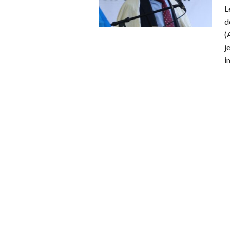
L
d
(
j
i