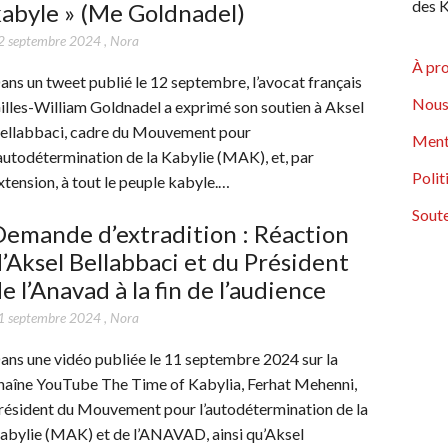
des K
abyle » (Me Goldnadel)
2 septembre 2024
,
Nora
À pr
ans un tweet publié le 12 septembre, l’avocat français
Nous
illes-William Goldnadel a exprimé son soutien à Aksel
ellabbaci, cadre du Mouvement pour
Ment
’autodétermination de la Kabylie (MAK), et, par
Polit
xtension, à tout le peuple kabyle.…
Soute
emande d’extradition : Réaction
’Aksel Bellabbaci et du Président
e l’Anavad à la fin de l’audience
1 septembre 2024
,
Nora
ans une vidéo publiée le 11 septembre 2024 sur la
haîne YouTube The Time of Kabylia, Ferhat Mehenni,
résident du Mouvement pour l’autodétermination de la
abylie (MAK) et de l’ANAVAD, ainsi qu’Aksel