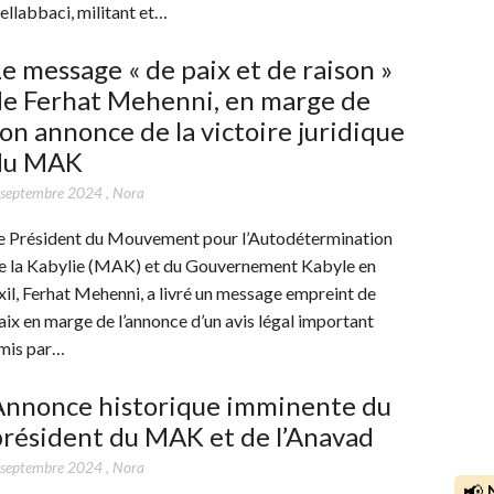
ellabbaci, militant et…
e message « de paix et de raison »
de Ferhat Mehenni, en marge de
on annonce de la victoire juridique
du MAK
 septembre 2024
,
Nora
e Président du Mouvement pour l’Autodétermination
e la Kabylie (MAK) et du Gouvernement Kabyle en
xil, Ferhat Mehenni, a livré un message empreint de
aix en marge de l’annonce d’un avis légal important
mis par…
Annonce historique imminente du
résident du MAK et de l’Anavad
 septembre 2024
,
Nora
📢 