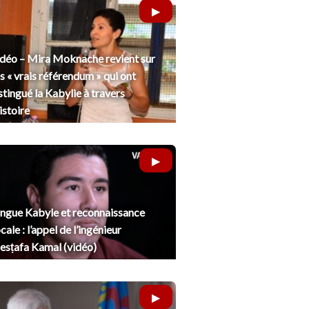
déo – Mira Moknache revient sur
s « vrais référendum » qui ont
stingué la Kabylie à travers
histoire
ngue Kabyle et reconnaissance
cale : l’appel de l’ingénieur
sṭafa Kamal (vidéo)