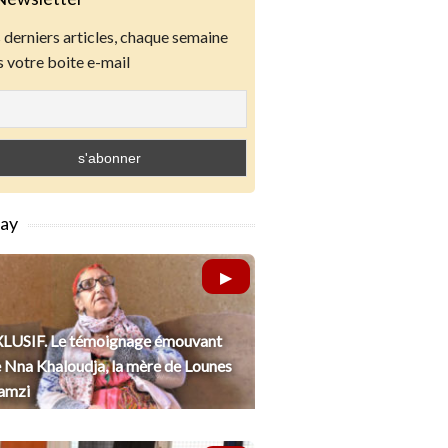
derniers articles, chaque semaine
 votre boite e-mail
lay
LUSIF. Le témoignage émouvant
 Nna Khaloudja, la mère de Lounes
amzi