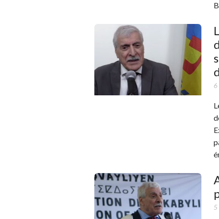
B
L
s
6
L
d
E
p
é
p
5