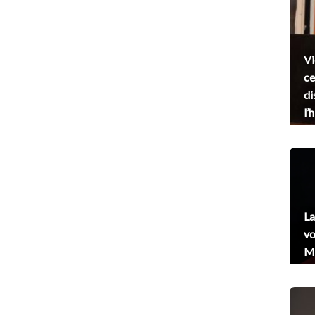
Vi
ce
di
l’
La
vo
Me