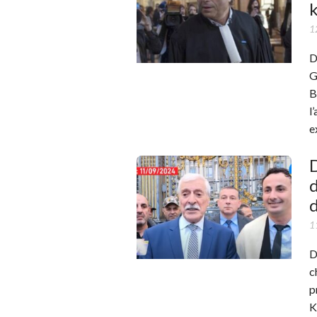
k
1
D
G
B
l
e
D
d
d
1
D
c
p
K