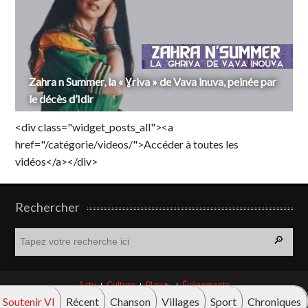
Zahra n Summer, la « Ɣriva » de Vava inuva, peinée par
le décès d’Idir
<div class="widget_posts_all"><a
href="/catégorie/videos/">Accéder à toutes les
vidéos</a></div>
Rechercher
R
e
c
h
Actu
Culture
Play ►
Événements
e
Soutenir VI
Récent
Chanson
Villages
Sport
Chroniques
r
© Vava innova 2026. Tous droits réservés.