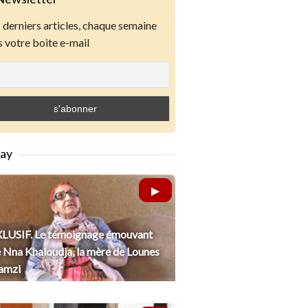
derniers articles, chaque semaine
 votre boite e-mail
lay
LUSIF. Le témoignage émouvant
 Nna Khaloudja, la mère de Lounes
amzi