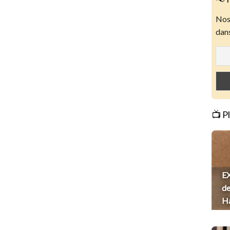
Nos 
dans
📺 P
EX
de
H