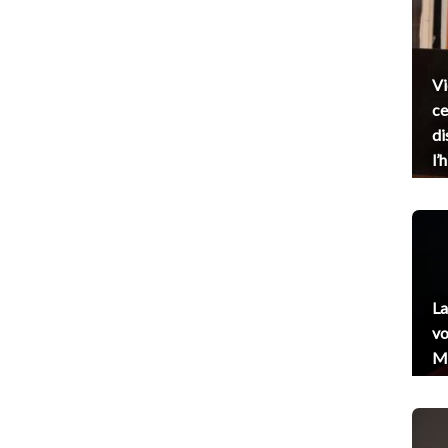
Vi
ce
di
l’
La
vo
Me