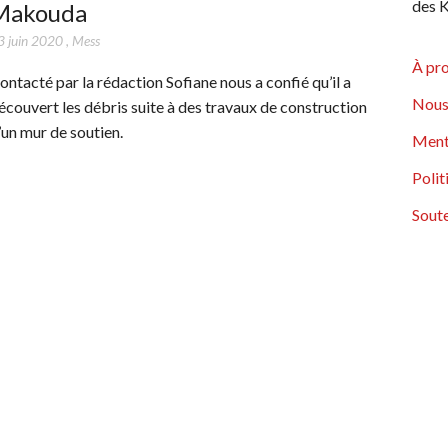
des K
Makouda
3 juin 2020
,
Mess
À pr
ontacté par la rédaction Sofiane nous a confié qu’il a
Nous
écouvert les débris suite à des travaux de construction
’un mur de soutien.
Ment
Polit
Soute