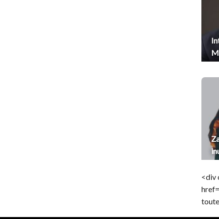
In
Me
Za
in
<div 
href
toute