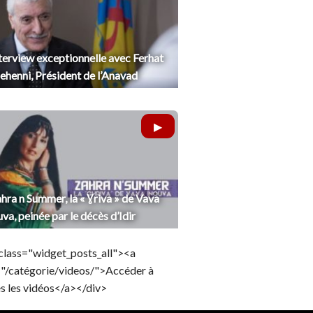
terview exceptionnelle avec Ferhat
henni, Président de l’Anavad
hra n Summer, la « Ɣriva » de Vava
uva, peinée par le décès d’Idir
class="widget_posts_all"><a
="/catégorie/videos/">Accéder à
s les vidéos</a></div>