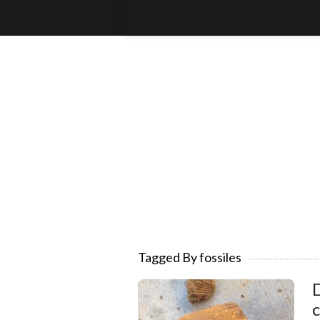
Tagged By fossiles
D
c