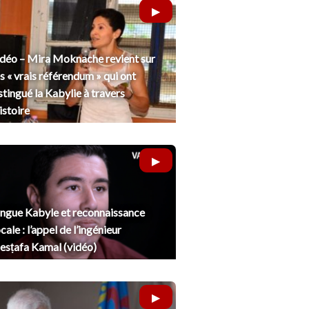
déo – Mira Moknache revient sur
s « vrais référendum » qui ont
stingué la Kabylie à travers
histoire
ngue Kabyle et reconnaissance
cale : l’appel de l’ingénieur
sṭafa Kamal (vidéo)