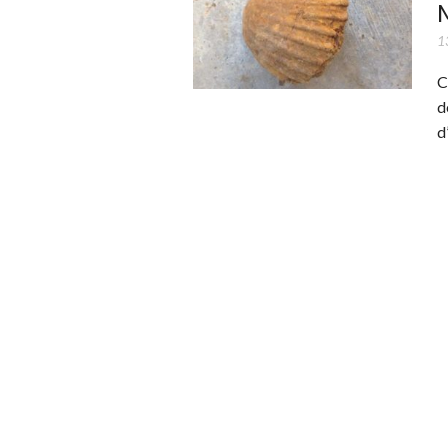
1
C
d
d