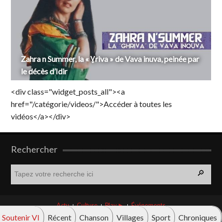
Zahra n Summer, la « Ɣriva » de Vava inuva, peinée par
le décès d’Idir
<div class="widget_posts_all"><a
href="/catégorie/videos/">Accéder à toutes les
vidéos</a></div>
Rechercher
R
e
c
h
Actu
Culture
Play ►
Événements
e
Soutenir VI
Récent
Chanson
Villages
Sport
Chroniques
r
© Vava innova 2026. Tous droits réservés.