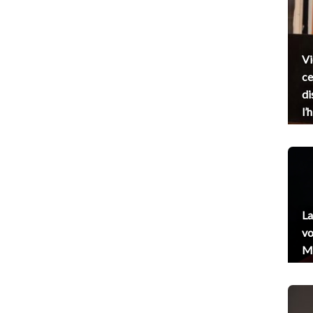
Vi
ce
di
l’
La
vo
Me