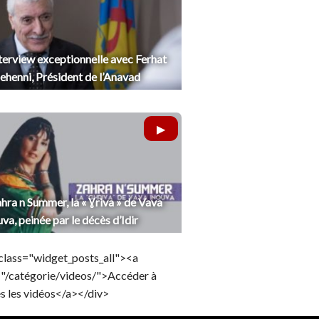
terview exceptionnelle avec Ferhat
henni, Président de l’Anavad
hra n Summer, la « Ɣriva » de Vava
uva, peinée par le décès d’Idir
class="widget_posts_all"><a
="/catégorie/videos/">Accéder à
s les vidéos</a></div>