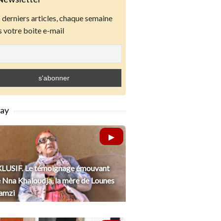
derniers articles, chaque semaine
 votre boite e-mail
lay
LUSIF. Le témoignage émouvant
 Nna Khaloudja, la mère de Lounes
amzi