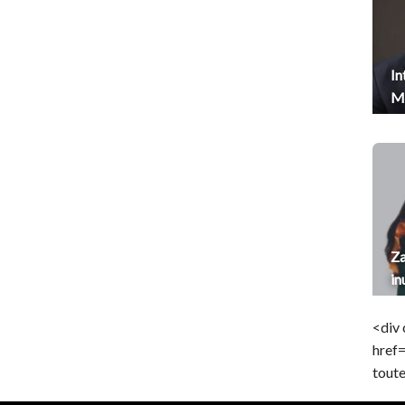
In
Me
Za
in
<div 
href
toute