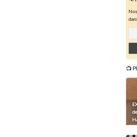
Nos 
dans
📺 P
EX
de
H