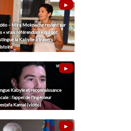
déo – Mira Moknache revient sur
s « vrais référendum » qui ont
stingué la Kabylie à travers
histoire
ngue Kabyle et reconnaissance
cale : l’appel de l’ingénieur
sṭafa Kamal (vidéo)