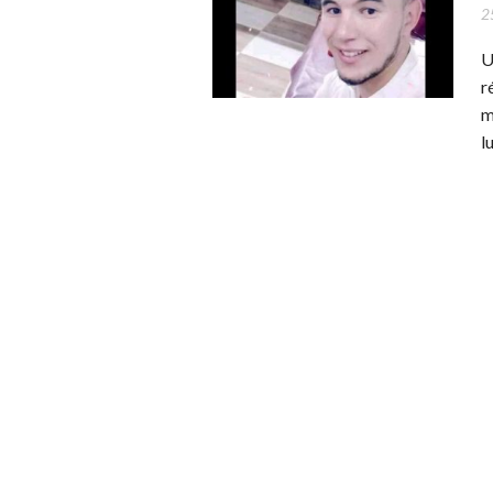
2
U
r
m
l