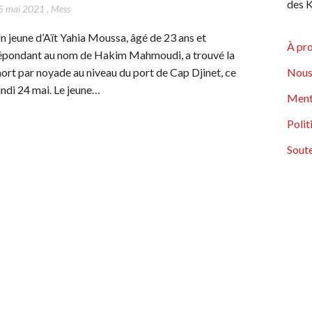
des K
5 mai 2021
,
Mess
n jeune d’Aït Yahia Moussa, âgé de 23 ans et
À pr
épondant au nom de Hakim Mahmoudi, a trouvé la
ort par noyade au niveau du port de Cap Djinet, ce
Nous
undi 24 mai. Le jeune…
Ment
Polit
Soute