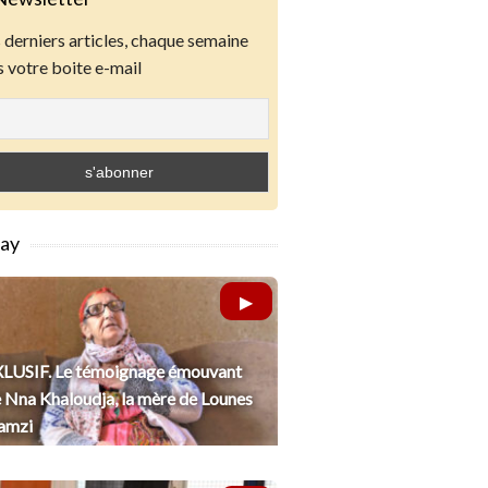
derniers articles, chaque semaine
 votre boite e-mail
lay
LUSIF. Le témoignage émouvant
 Nna Khaloudja, la mère de Lounes
amzi