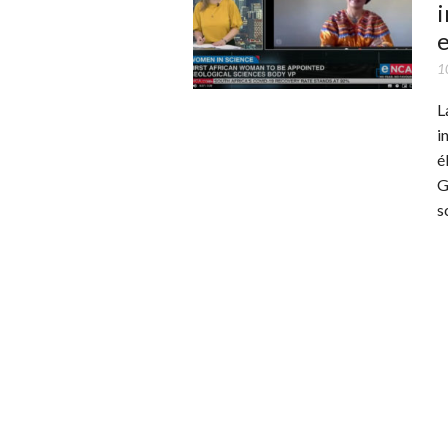
i
1
L
i
é
G
s