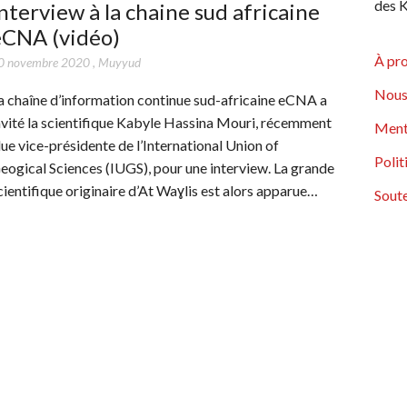
des K
nterview à la chaine sud africaine
eCNA (vidéo)
À pr
0 novembre 2020
,
Muyyud
Nous
a chaîne d’information continue sud-africaine eCNA a
nvité la scientifique Kabyle Hassina Mouri, récemment
Ment
lue vice-présidente de l’International Union of
Polit
eogical Sciences (IUGS), pour une interview. La grande
cientifique originaire d’At Waɣlis est alors apparue…
Soute