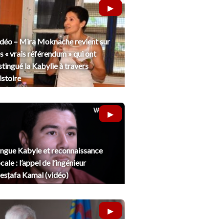
déo – Mira Moknache revient sur
s « vrais référendum » qui ont
stingué la Kabylie à travers
histoire
ngue Kabyle et reconnaissance
cale : l’appel de l’ingénieur
sṭafa Kamal (vidéo)