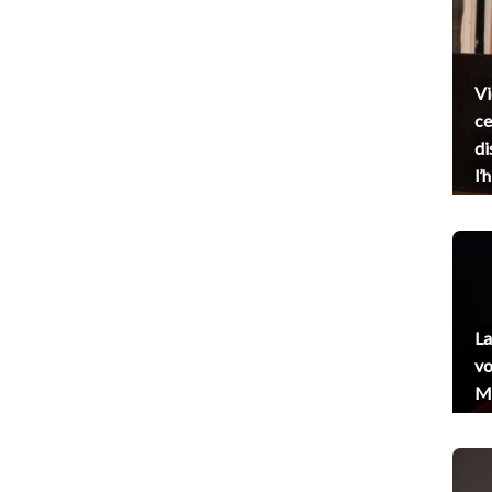
Vi
ce
di
l’
La
vo
Me