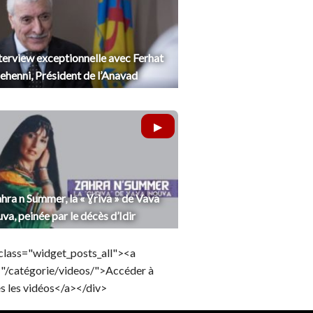
terview exceptionnelle avec Ferhat
henni, Président de l’Anavad
hra n Summer, la « Ɣriva » de Vava
uva, peinée par le décès d’Idir
class="widget_posts_all"><a
="/catégorie/videos/">Accéder à
s les vidéos</a></div>