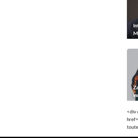
In
Me
Za
in
<div 
href
toute