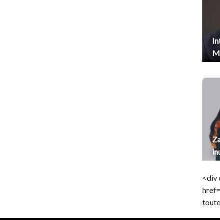
In
Me
Za
in
<div 
href
toute