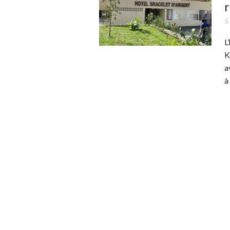
r
5
L
K
a
à