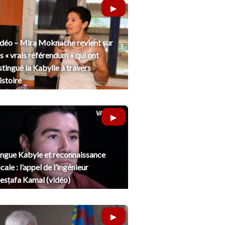
déo – Mira Moknache revient sur
s « vrais référendum » qui ont
stingué la Kabylie à travers
histoire
ngue Kabyle et reconnaissance
cale : l’appel de l’ingénieur
sṭafa Kamal (vidéo)