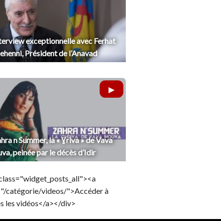
terview exceptionnelle avec Ferhat
henni, Président de l’Anavad
hra n Summer, la « Ɣriva » de Vava
uva, peinée par le décès d’Idir
class="widget_posts_all"><a
="/catégorie/videos/">Accéder à
s les vidéos</a></div>