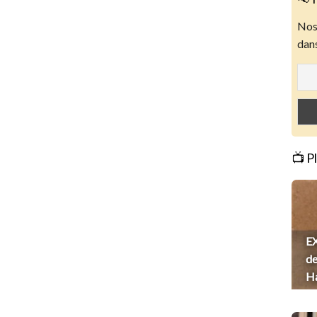
Nos 
dans
📺 P
EX
de
H