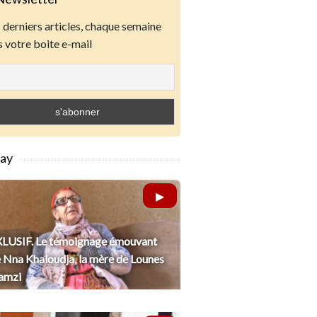
derniers articles, chaque semaine
 votre boite e-mail
lay
LUSIF. Le témoignage émouvant
 Nna Khaloudja, la mère de Lounes
amzi