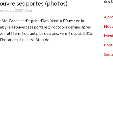
des K
ouvre ses portes (photos)
 novembre 2020
,
Mess
À pr
’hôtel Bracelet d’argent d’Ath-Yenni à l’Ouest de la
Nous
abylie a rouvert ses ports le 29 octobre dernier après
voir été fermé durant plus de 5 ans. Fermé depuis 2015,
Ment
 l’instar de plusieurs hôtels de…
Polit
Soute