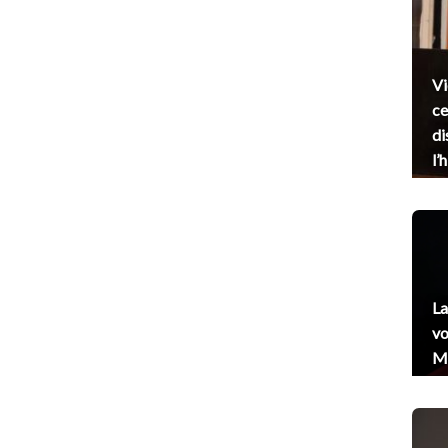
Vi
ce
di
l’
La
vo
Me