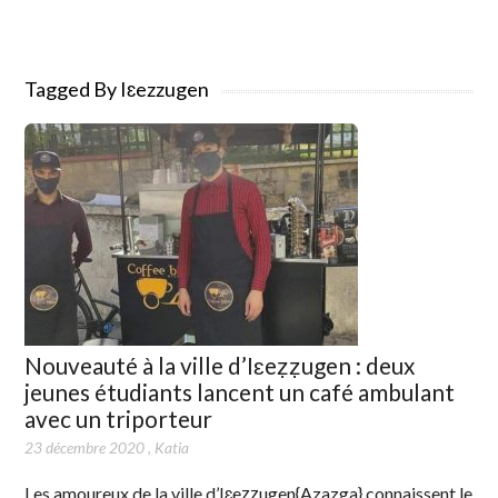
Tagged By Iɛezzugen
Nouveauté à la ville d’Iɛeẓẓugen : deux
jeunes étudiants lancent un café ambulant
avec un triporteur
23 décembre 2020
,
Katia
Les amoureux de la ville d’Iɛeẓẓugen{Azazga} connaissent le