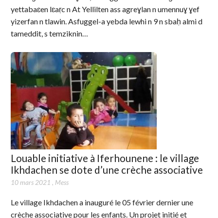
yettabaɛen lɛaṛc n At Yellilten ass agreɣlan n umennuɣ ɣef
yizerfan n tlawin. Asfuggel-a yebda lewhi n 9 n sbaḥ almi d
tameddit, s temziknin…
Louable initiative à Iferhounene : le village
Ikhdachen se dote d’une crèche associative
10 mars 2021
,
Mess
Le village Ikhdachen a inauguré le 05 février dernier une
crèche associative pour les enfants. Un projet initié et