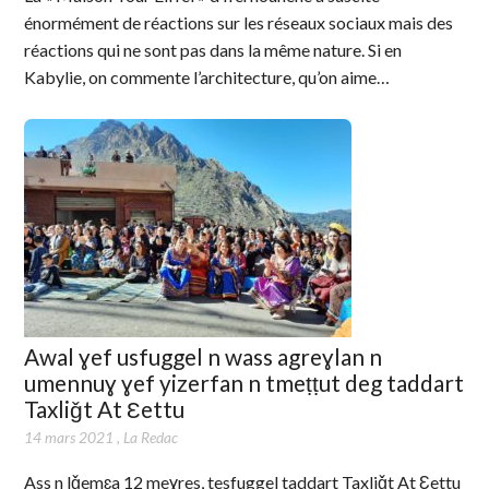
énormément de réactions sur les réseaux sociaux mais des
réactions qui ne sont pas dans la même nature. Si en
Kabylie, on commente l’architecture, qu’on aime…
Awal ɣef usfuggel n wass agreɣlan n
umennuɣ ɣef yizerfan n tmeṭṭut deg taddart
Taxliǧt At Ɛettu
14 mars 2021
,
La Redac
Ass n lǧemɛa 12 meɣres, tesfuggel taddart Taxliǧt At Ɛettu