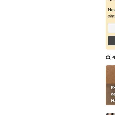
Nos 
dans
📺 P
EX
de
H