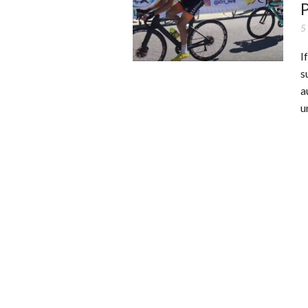
5
I
s
a
u