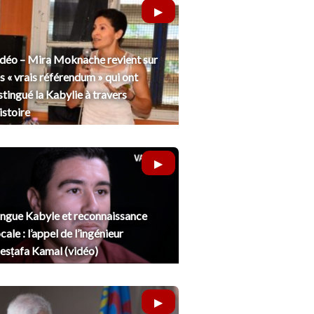
déo – Mira Moknache revient sur
s « vrais référendum » qui ont
stingué la Kabylie à travers
histoire
ngue Kabyle et reconnaissance
cale : l’appel de l’ingénieur
sṭafa Kamal (vidéo)