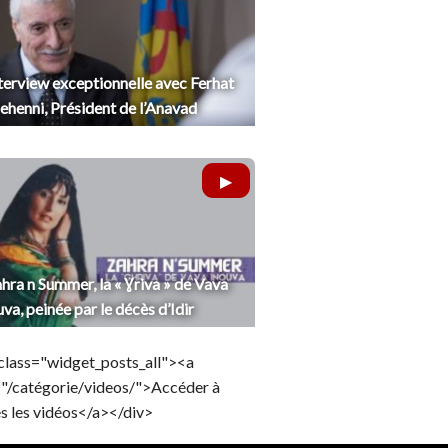
terview exceptionnelle avec Ferhat
henni, Président de l’Anavad
hra n Summer, la « Ɣriva » de Vava
uva, peinée par le décès d’Idir
class="widget_posts_all"><a
="/catégorie/videos/">Accéder à
s les vidéos</a></div>