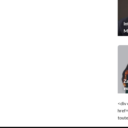
In
Me
Za
in
<div 
href
toute