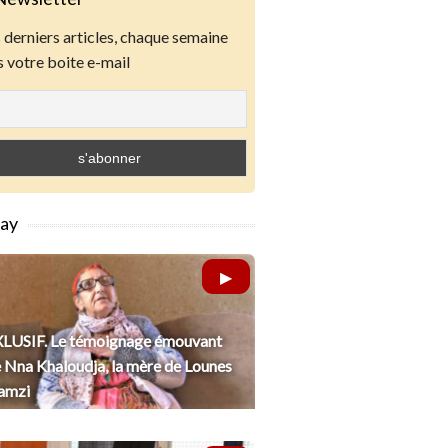
derniers articles, chaque semaine
 votre boite e-mail
lay
LUSIF. Le témoignage émouvant
 Nna Khaloudja, la mère de Lounes
amzi