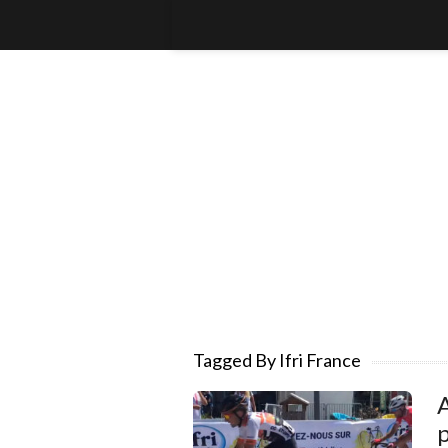
Tagged By Ifri France
A
p