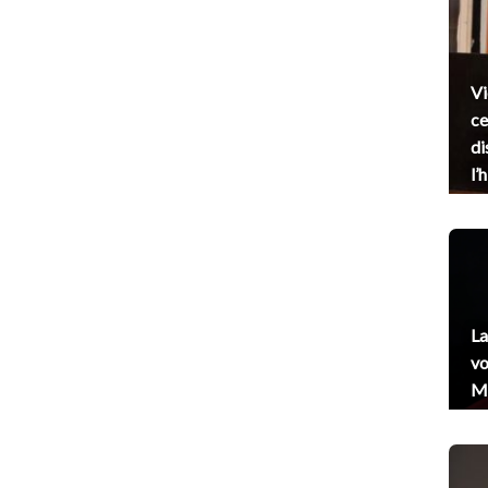
Vi
ce
di
l’
La
vo
Me