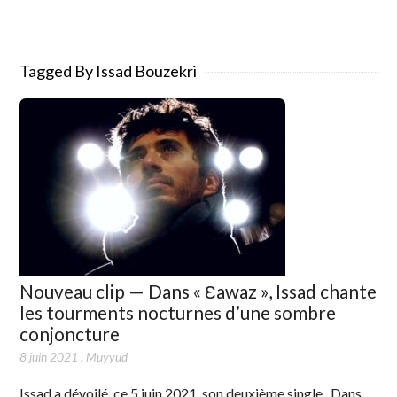
Tagged By Issad Bouzekri
Nouveau clip — Dans « Ɛawaz », Issad chante
les tourments nocturnes d’une sombre
conjoncture
8 juin 2021
,
Muyyud
Issad a dévoilé, ce 5 juin 2021, son deuxième single. Dans