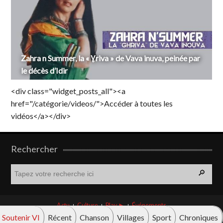
Zahra n Summer, la « Ɣriva » de Vava inuva, peinée par
le décès d’Idir
<div class="widget_posts_all"><a
href="/catégorie/videos/">Accéder à toutes les
vidéos</a></div>
Rechercher
R
e
c
h
Actu
Culture
Play ►
Événements
e
Soutenir VI
Récent
Chanson
Villages
Sport
Chroniques
r
© Vava innova 2026. Tous droits réservés.