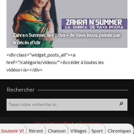
Zahra n Summer, la « Ɣriva » de Vava inuva, peinée par
le décès d’Idir
<div class="widget_posts_all"><a
href="/catégorie/videos/">Accéder à toutes les
vidéos</a></div>
Rechercher
R
e
c
h
Actu
Culture
Play ►
Événements
e
Soutenir VI
Récent
Chanson
Villages
Sport
Chroniques
r
© Vava innova 2026. Tous droits réservés.