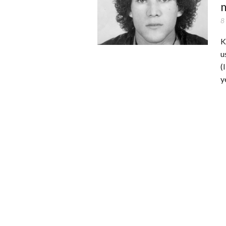
m
8
K
u
(
y