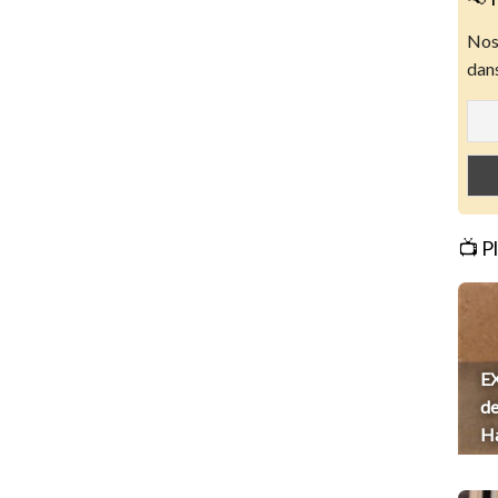
Nos 
dans
📺 P
EX
de
H