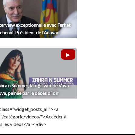
terview exceptionnelle avec Ferhat
henni, Président de l’Anavad
hra n Summer, la « Ɣriva » de Vava
uva, peinée par le décès d’Idir
class="widget_posts_all"><a
="/catégorie/videos/">Accéder à
s les vidéos</a></div>