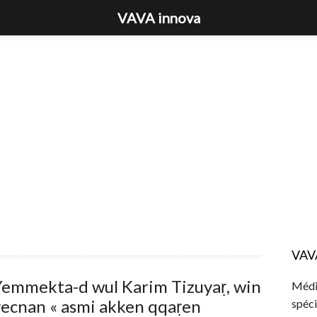
VAVA innova
VAV
Yemmekta-d wul Karim Tizuyaṛ, win
Média
yecnan « asmi akken qqaṛen
spéci