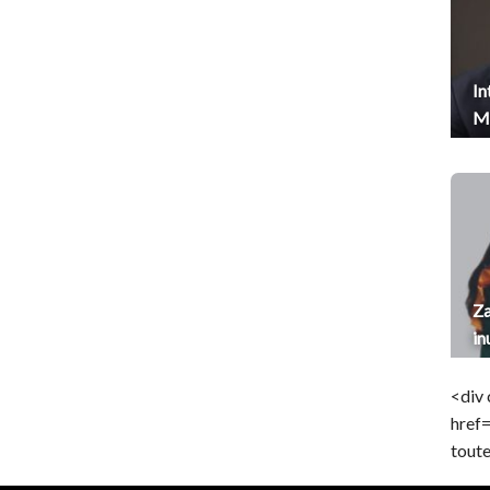
In
Me
Za
in
<div 
href
toute