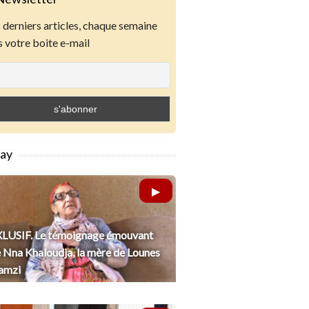
derniers articles, chaque semaine
 votre boite e-mail
lay
LUSIF. Le témoignage émouvant
 Nna Khaloudja, la mère de Lounes
amzi