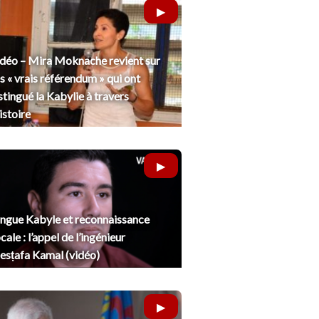
déo – Mira Moknache revient sur
s « vrais référendum » qui ont
stingué la Kabylie à travers
histoire
ngue Kabyle et reconnaissance
cale : l’appel de l’ingénieur
sṭafa Kamal (vidéo)