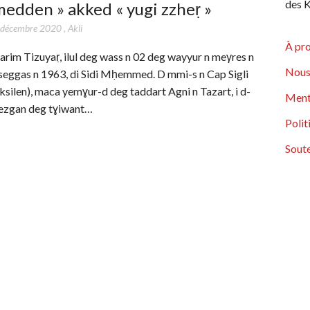
des K
edden » akked « yugi zzheṛ »
 décembre 2020
,
Akli
À pr
arim Tizuyaṛ, ilul deg wass n 02 deg wayyur n meγres n
Nous
seggas n 1963, di Sidi Mḥemmed. D mmi-s n Cap Sigli
Iksilen), maca yemɣur-d deg taddart Agni n Tazart, i d-
Ment
ezgan deg tɣiwant…
Polit
Soute