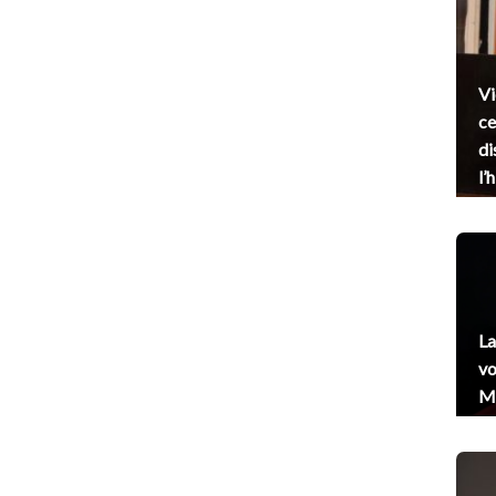
Vi
ce
di
l’
La
vo
Me