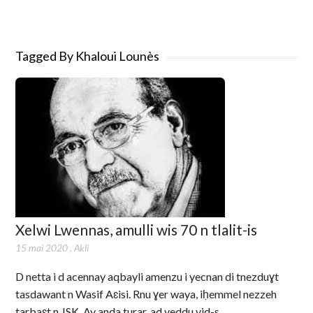
Tagged By Khaloui Lounès
Xelwi Lwennas, amulli wis 70 n tlalit-is
15 mai 2020
,
Akli
D netta i d acennay aqbayli amenzu i yecnan di tnezduɣt
tasdawant n Wasif Aɛisi. Rnu ɣer waya, iḥemmel nezzeh
tarbaɛt n JSK. Ay anda turar, ad yeddu yid-s.