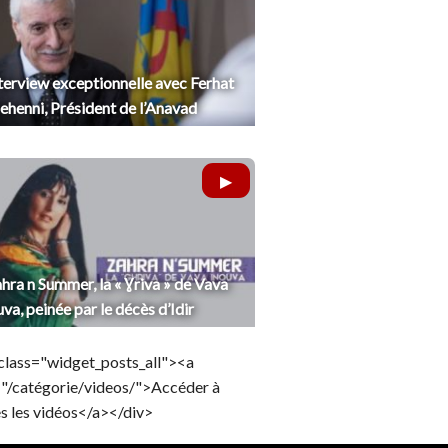
terview exceptionnelle avec Ferhat
henni, Président de l’Anavad
hra n Summer, la « Ɣriva » de Vava
uva, peinée par le décès d’Idir
class="widget_posts_all"><a
="/catégorie/videos/">Accéder à
s les vidéos</a></div>