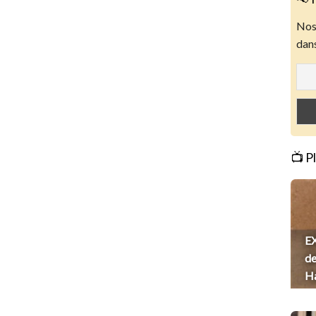
Nos 
dans
📺 P
EX
de
H