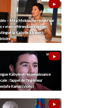
déo – Mira Moknache revient sur
s « vrais référendum » qui ont
stingué la Kabylie à travers
histoire
ngue Kabyle et reconnaissance
cale : l’appel de l’ingénieur
sṭafa Kamal (vidéo)