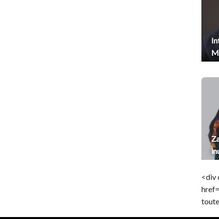
In
Me
Za
in
<div 
href
toute