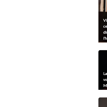
Vi
ce
di
l’
La
vo
Me