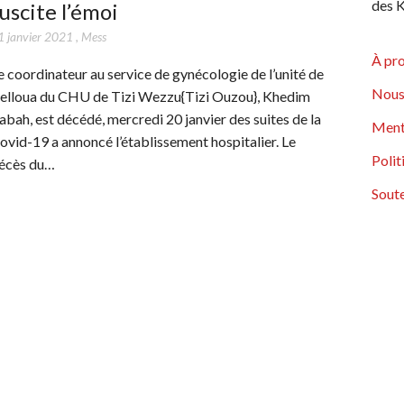
des K
uscite l’émoi
1 janvier 2021
,
Mess
À pr
e coordinateur au service de gynécologie de l’unité de
Nous
elloua du CHU de Tizi Wezzu{Tizi Ouzou}, Khedim
abah, est décédé, mercredi 20 janvier des suites de la
Ment
ovid-19 a annoncé l’établissement hospitalier. Le
Polit
écès du…
Soute