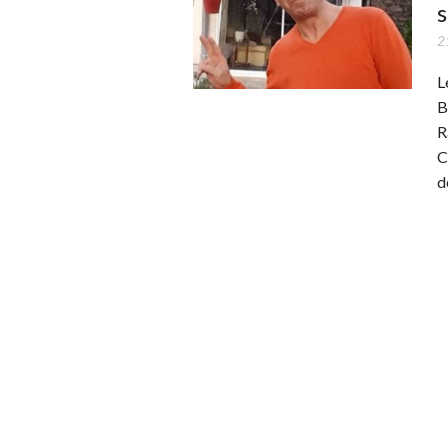
s
2
L
B
R
C
d