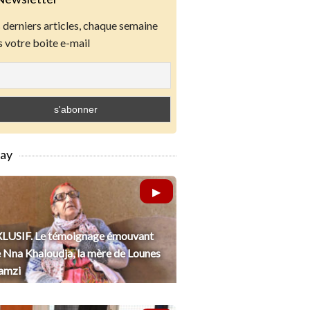
derniers articles, chaque semaine
 votre boite e-mail
lay
LUSIF. Le témoignage émouvant
 Nna Khaloudja, la mère de Lounes
amzi