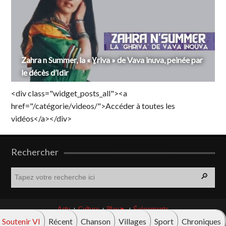
Zahra n Summer, la « Ɣriva » de Vava inuva, peinée par
le décès d’Idir
<div class="widget_posts_all"><a
href="/catégorie/videos/">Accéder à toutes les
vidéos</a></div>
Rechercher
R
e
c
h
Actu
Culture
Play ►
Événements
e
Soutenir VI
Récent
Chanson
Villages
Sport
Chroniques
r
© Vava innova 2026. Tous droits réservés.