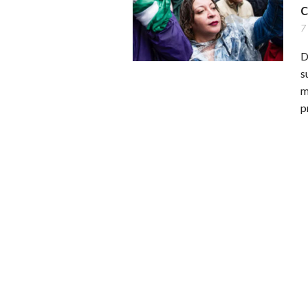
c
7
D
s
m
p