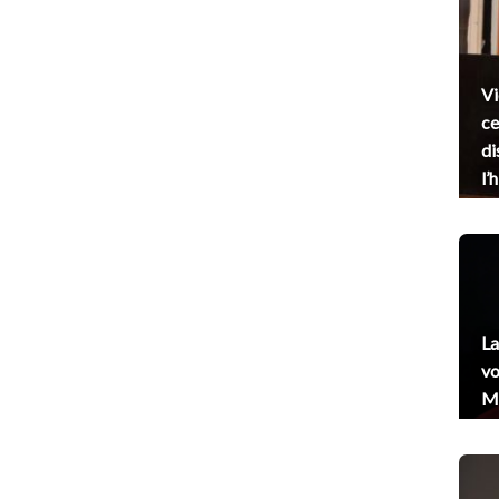
Vi
ce
di
l’
La
vo
Me