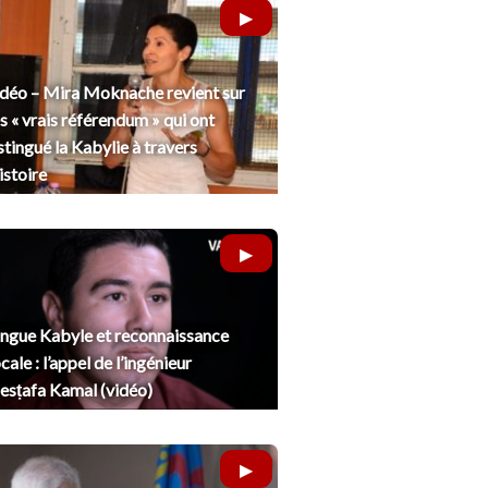
déo – Mira Moknache revient sur
s « vrais référendum » qui ont
stingué la Kabylie à travers
histoire
ngue Kabyle et reconnaissance
cale : l’appel de l’ingénieur
sṭafa Kamal (vidéo)