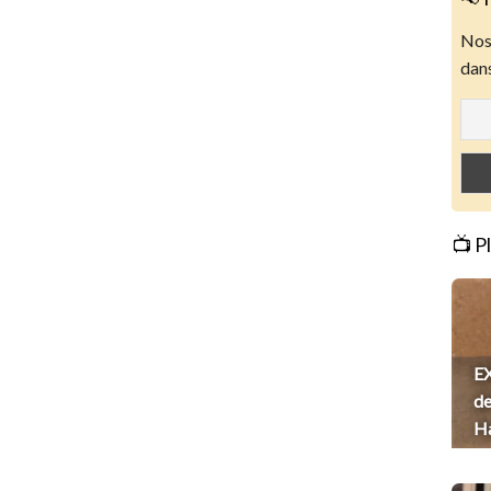
Nos 
dans
📺 P
EX
de
H