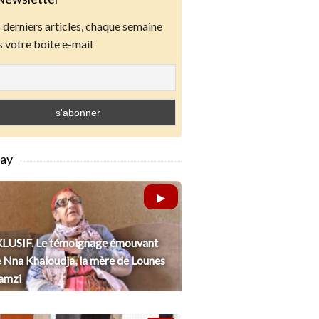
derniers articles, chaque semaine
 votre boite e-mail
lay
LUSIF. Le témoignage émouvant
 Nna Khaloudja, la mère de Lounes
amzi