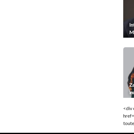
In
Me
Za
in
<div 
href
toute