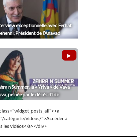
terview exceptionnelle avec Ferhat
henni, Président de l’Anavad
hra n Summer, la « Ɣriva » de Vava
uva, peinée par le décès d’Idir
class="widget_posts_all"><a
="/catégorie/videos/">Accéder à
s les vidéos</a></div>