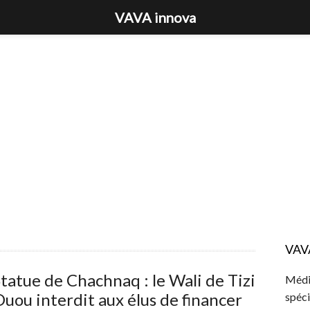
VAVA innova
VAV
tatue de Chachnaq : le Wali de Tizi
Média
uou interdit aux élus de financer
spéci