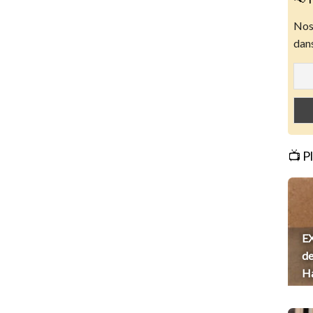
Nos 
dans
📺 P
EX
de
H