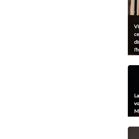
Vi
ce
di
l’
La
vo
Me