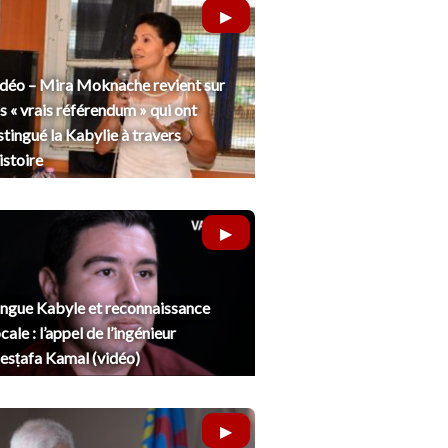
déo – Mira Moknache revient sur
s « vrais référendum » qui ont
stingué la Kabylie à travers
histoire
ngue Kabyle et reconnaissance
cale : l’appel de l’ingénieur
sṭafa Kamal (vidéo)