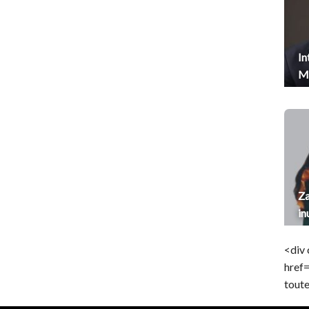
In
Me
Za
in
<div 
href
toute