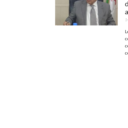
d
a
1
L
c
c
c