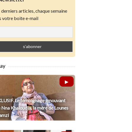
derniers articles, chaque semaine
 votre boite e-mail
lay
LUSIF. Le témoignage émouvant
 Nna Khaloudja, la mère de Lounes
amzi