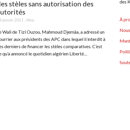
des K
es stèles sans autorisation des
utorités
À pr
4 janvier 2021
,
Mess
Nous
e Wali de Tizi Ouzou, Mahmoud Djemâa, a adressé un
ourrier aux présidents des APC dans lequel il interdit à
Ment
es derniers de financer les stèles comparatives. C’est
Polit
e qu’a annoncé le quotidien algérien Liberté…
Soute