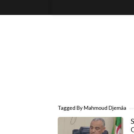
Tagged By Mahmoud Djemâa
S
O