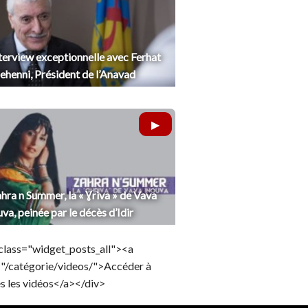
terview exceptionnelle avec Ferhat
henni, Président de l’Anavad
hra n Summer, la « Ɣriva » de Vava
uva, peinée par le décès d’Idir
class="widget_posts_all"><a
="/catégorie/videos/">Accéder à
s les vidéos</a></div>