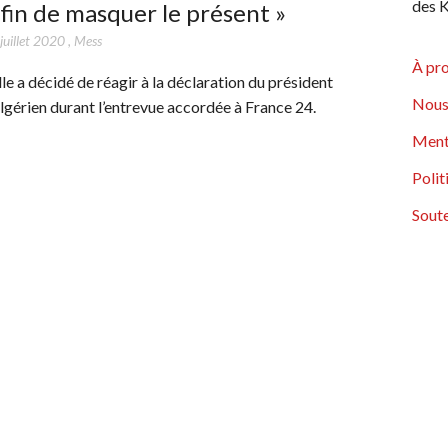
des K
fin de masquer le présent »
juillet 2020
,
Mess
À pr
lle a décidé de réagir à la déclaration du président
Nous
lgérien durant l’entrevue accordée à France 24.
Ment
Polit
Soute