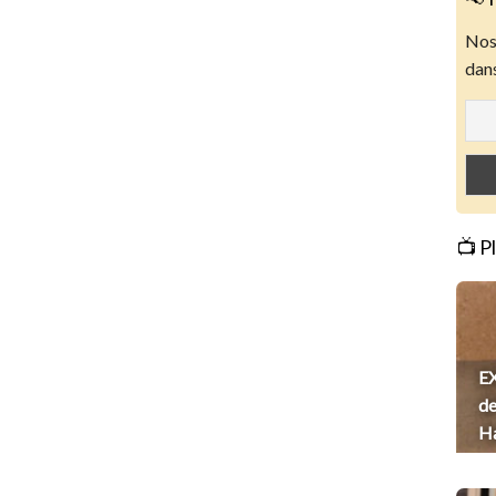
Nos 
dans
📺 P
EX
de
H