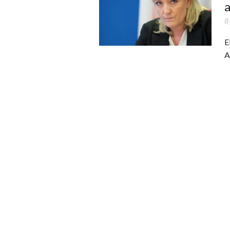
a
8 
E
A