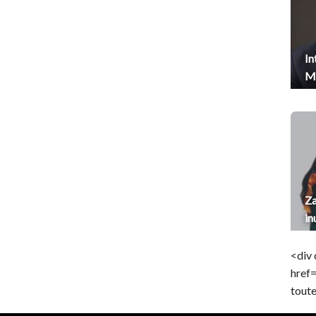
In
Me
Za
in
<div 
href
toute