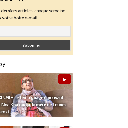
derniers articles, chaque semaine
 votre boite e-mail
lay
LUSIF. Le témoignage émouvant
 Nna Khaloudja, la mère de Lounes
amzi