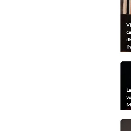
Vi
ce
di
l’
La
vo
Me