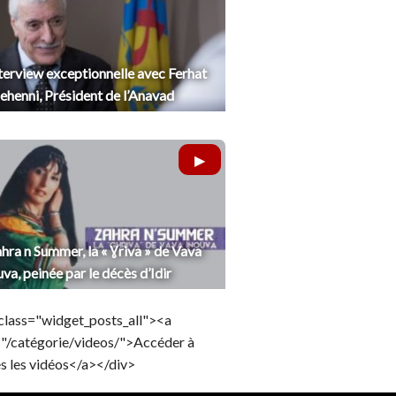
terview exceptionnelle avec Ferhat
henni, Président de l’Anavad
hra n Summer, la « Ɣriva » de Vava
uva, peinée par le décès d’Idir
class="widget_posts_all"><a
="/catégorie/videos/">Accéder à
s les vidéos</a></div>