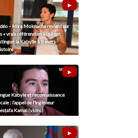
déo – Mira Moknache revient sur
s « vrais référendum » qui ont
stingué la Kabylie à travers
histoire
ngue Kabyle et reconnaissance
cale : l’appel de l’ingénieur
sṭafa Kamal (vidéo)