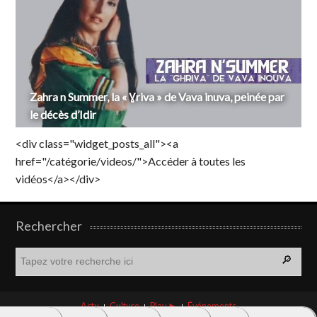
Zahra n Summer, la « Ɣriva » de Vava inuva, peinée par
le décès d’Idir
<div class="widget_posts_all"><a
href="/catégorie/videos/">Accéder à toutes les
vidéos</a></div>
Rechercher
R
e
c
h
Actu
Culture
Play ►
Événements
e