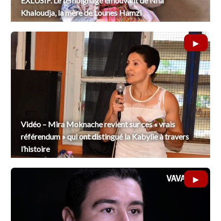
EXLUSIF. Le témoignage émouvant de Nna
Khaloudja, la mère de Lounes Hamzi
Vidéo – Mira Moknache revient sur ces « vrais
référendum » qui ont distingué la Kabylie à travers
l’histoire