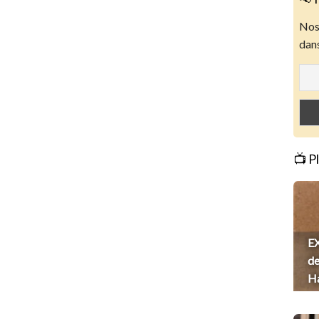
Nos 
dans
📺 P
EX
de
H