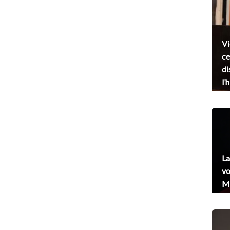
Vi
ce
di
l’
La
vo
Me