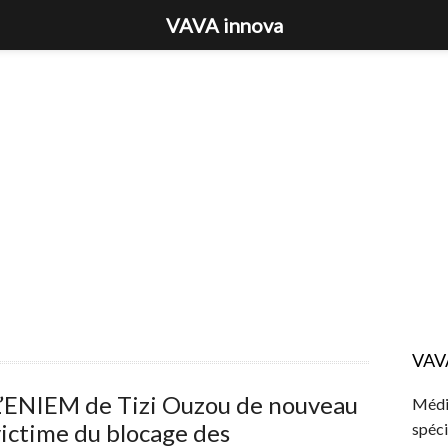
VAVA innova
VAV
L’ENIEM de Tizi Ouzou de nouveau
Média
ictime du blocage des
spéci