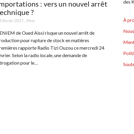
des K
mportations : vers un nouvel arrêt
echnique ?
À pr
4 février 2021
,
Mess
Nous
’ENIEM de Oued Aissi risque un nouvel arrêt de
roduction pour rupture de stock en matières
Ment
remières rapporte Radio Tizi Ouzou ce mercredi 24
Polit
évrier. Selon la radio locale, une demande de
érogation pour le…
Soute