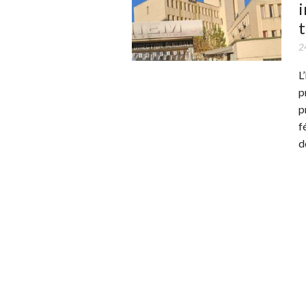
i
t
2
L
p
p
f
d