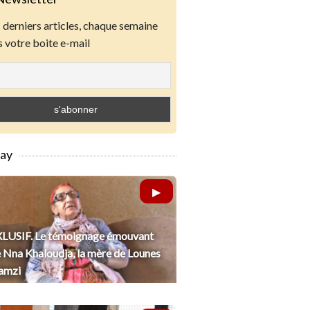
derniers articles, chaque semaine
 votre boite e-mail
lay
LUSIF. Le témoignage émouvant
 Nna Khaloudja, la mère de Lounes
amzi