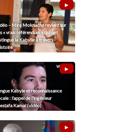
déo – Mira Moknache revient sur
s « vrais référendum » qui ont
stingué la Kabylie à travers
histoire
ngue Kabyle et reconnaissance
cale : l’appel de l’ingénieur
sṭafa Kamal (vidéo)