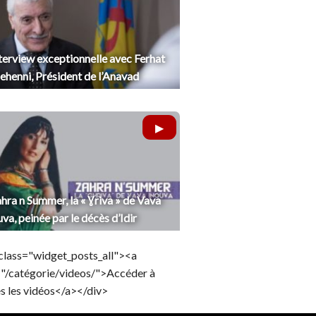
terview exceptionnelle avec Ferhat
henni, Président de l’Anavad
hra n Summer, la « Ɣriva » de Vava
uva, peinée par le décès d’Idir
class="widget_posts_all"><a
="/catégorie/videos/">Accéder à
s les vidéos</a></div>