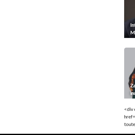
In
Me
Za
in
<div 
href
toute