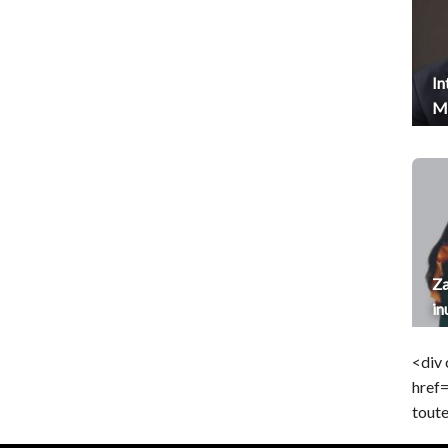
In
Me
Za
in
<div 
href
toute