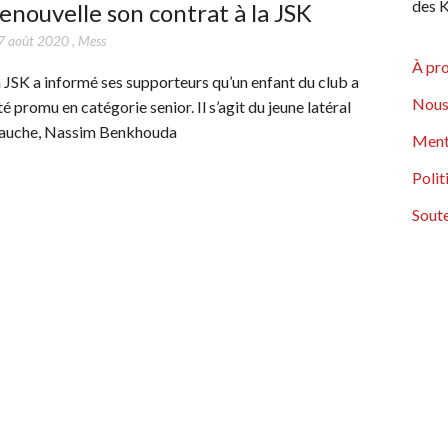
des K
enouvelle son contrat à la JSK
7 août 2020
,
Mess
À pr
a JSK a informé ses supporteurs qu’un enfant du club a
Nous
té promu en catégorie senior. Il s’agit du jeune latéral
auche, Nassim Benkhouda
Ment
Polit
Soute