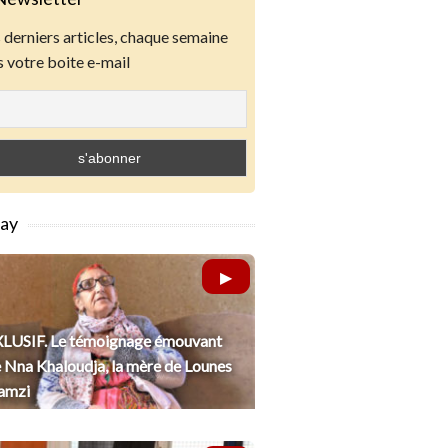
derniers articles, chaque semaine
 votre boite e-mail
lay
LUSIF. Le témoignage émouvant
 Nna Khaloudja, la mère de Lounes
amzi