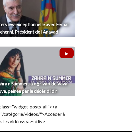
terview exceptionnelle avec Ferhat
henni, Président de l’Anavad
hra n Summer, la « Ɣriva » de Vava
uva, peinée par le décès d’Idir
class="widget_posts_all"><a
="/catégorie/videos/">Accéder à
s les vidéos</a></div>