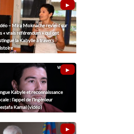
déo – Mira Moknache revient sur
s « vrais référendum » qui ont
stingué la Kabylie à travers
histoire
ngue Kabyle et reconnaissance
cale : l’appel de l’ingénieur
sṭafa Kamal (vidéo)