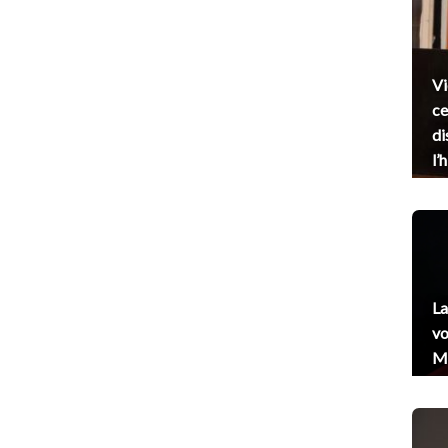
Vi
ce
di
l’
La
vo
Me