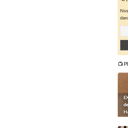
Nos 
dans
📺 P
EX
de
H