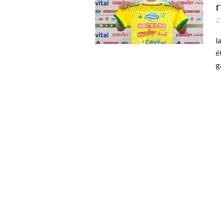
r
2
l
é
g