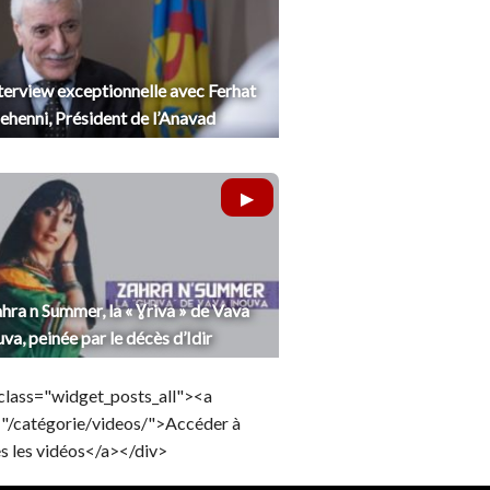
terview exceptionnelle avec Ferhat
henni, Président de l’Anavad
hra n Summer, la « Ɣriva » de Vava
uva, peinée par le décès d’Idir
class="widget_posts_all"><a
="/catégorie/videos/">Accéder à
s les vidéos</a></div>