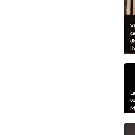
Vi
ce
di
l’
La
vo
Me