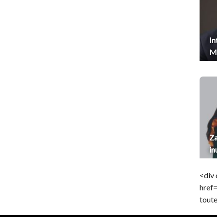
In
Me
Za
in
<div 
href
toute