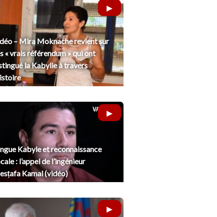
déo – Mira Moknache revient sur
s « vrais référendum » qui ont
stingué la Kabylie à travers
histoire
ngue Kabyle et reconnaissance
cale : l’appel de l’ingénieur
sṭafa Kamal (vidéo)