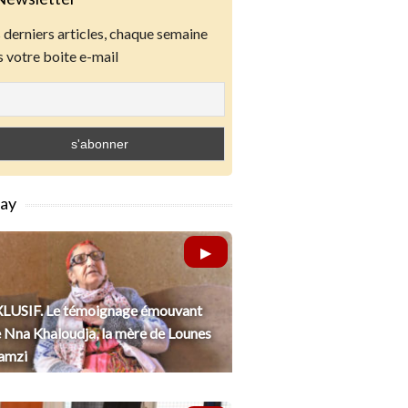
derniers articles, chaque semaine
 votre boite e-mail
lay
LUSIF. Le témoignage émouvant
 Nna Khaloudja, la mère de Lounes
amzi