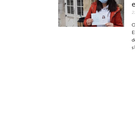
e
2
O
E
d
s