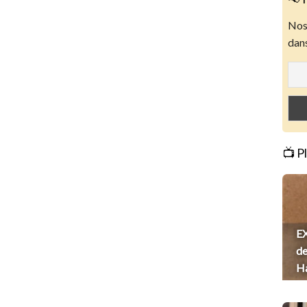
Nos 
dans
📺 P
EX
de
H