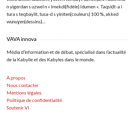
n yigerdan s uzwel n « Imekdi{fidèle} Idumen ». Taqsiḍt-a i
tura s teqbaylit, tusa-d s yiniten{couleurs} 100 %, akked
wunuɣen{dessins}…
VAVA innova
Média d’information et de débat, spécialisé dans l’actualité
de la Kabylie et des Kabyles dans le monde.
À propos
Nous contacter
Mentions légales
Politique de confidentialité
Soutenir VI