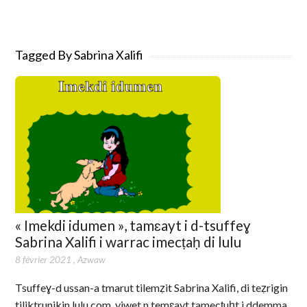
Tagged By Sabrina Xalifi
« Imekdi idumen », tamɛayt i d-tsuffeɣ
Sabrina Xalifi i warrac imecṭaḥ di lulu
8 février 2021
,
Azwaw
Tsuffeɣ-d ussan-a tmarut tilemẓit Sabrina Xalifi, di teẓrigin
tiliktrunikin lulu.com, yiwet n temɛayt tamecṭuḥt i ddemma