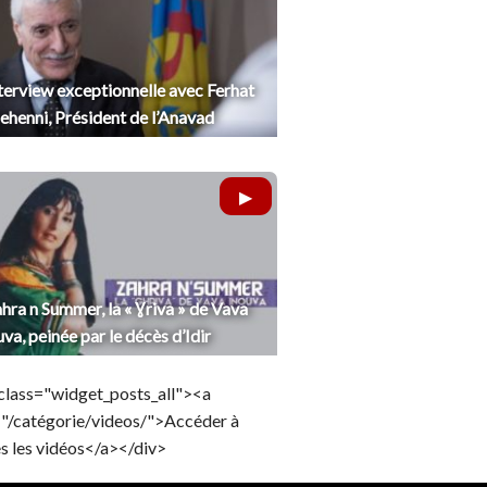
terview exceptionnelle avec Ferhat
henni, Président de l’Anavad
hra n Summer, la « Ɣriva » de Vava
uva, peinée par le décès d’Idir
class="widget_posts_all"><a
="/catégorie/videos/">Accéder à
s les vidéos</a></div>