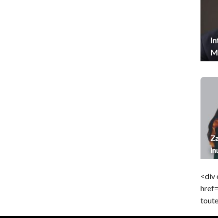
In
Me
Za
in
<div 
href
toute