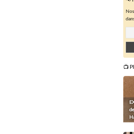
Nos 
dans
📺 P
EX
de
H