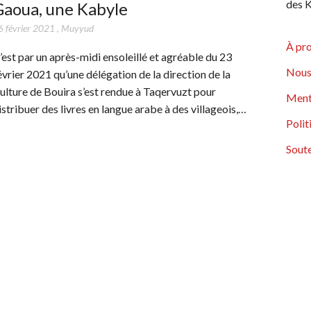
des K
Gaoua, une Kabyle
6 février 2021
,
Muyyud
À pr
’est par un après-midi ensoleillé et agréable du 23
Nous
évrier 2021 qu’une délégation de la direction de la
ulture de Bouira s’est rendue à Taqervuzt pour
Ment
istribuer des livres en langue arabe à des villageois,…
Polit
Soute