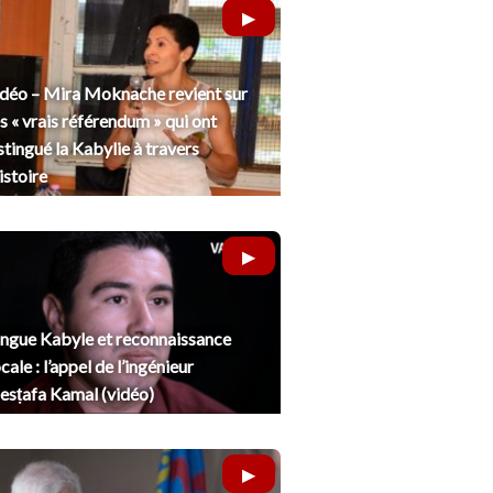
déo – Mira Moknache revient sur
s « vrais référendum » qui ont
stingué la Kabylie à travers
histoire
ngue Kabyle et reconnaissance
cale : l’appel de l’ingénieur
sṭafa Kamal (vidéo)