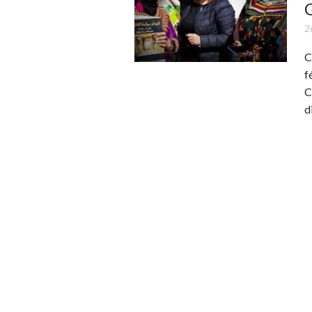
2
C
f
C
d