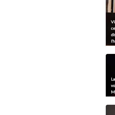
Vi
ce
di
l’
La
vo
Me