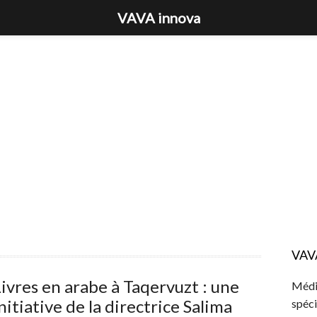
VAVA innova
VAV
ivres en arabe à Taqervuzt : une
Média
nitiative de la directrice Salima
spéci