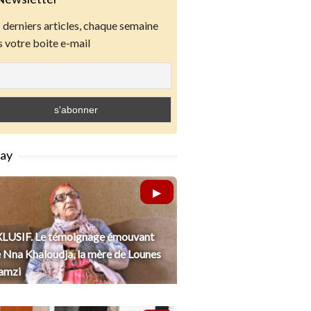
derniers articles, chaque semaine
 votre boite e-mail
lay
LUSIF. Le témoignage émouvant
 Nna Khaloudja, la mère de Lounes
amzi