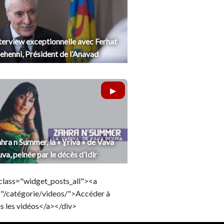
terview exceptionnelle avec Ferhat
henni, Président de l’Anavad
hra n Summer, la « Ɣriva » de Vava
uva, peinée par le décès d’Idir
class="widget_posts_all"><a
="/catégorie/videos/">Accéder à
s les vidéos</a></div>