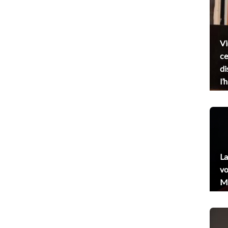
Vi
ce
di
l’
La
vo
Me