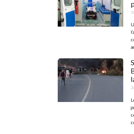
1
U
l
c
a
S
l
2
L
p
c
c