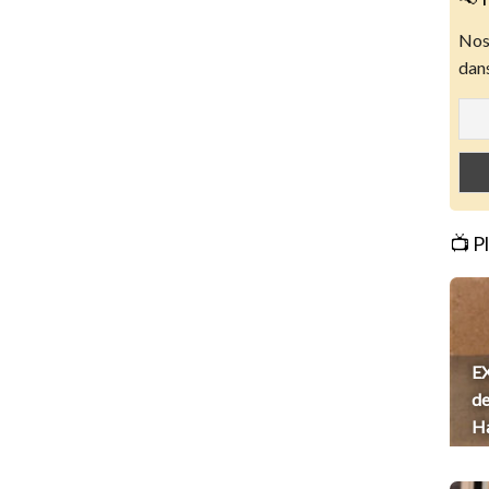
Nos 
dans
📺 P
EX
de
H