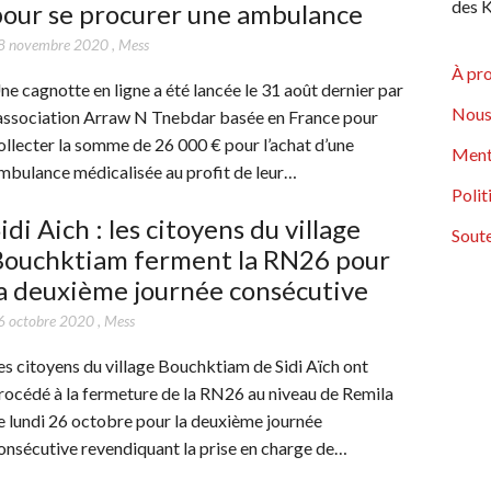
des K
pour se procurer une ambulance
8 novembre 2020
,
Mess
À pr
ne cagnotte en ligne a été lancée le 31 août dernier par
Nous
’association Arraw N Tnebdar basée en France pour
ollecter la somme de 26 000 € pour l’achat d’une
Ment
mbulance médicalisée au profit de leur…
Polit
idi Aich : les citoyens du village
Soute
Bouchktiam ferment la RN26 pour
a deuxième journée consécutive
6 octobre 2020
,
Mess
es citoyens du village Bouchktiam de Sidi Aïch ont
rocédé à la fermeture de la RN26 au niveau de Remila
e lundi 26 octobre pour la deuxième journée
onsécutive revendiquant la prise en charge de…