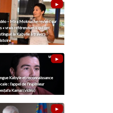
déo – Mira Moknache revient sur
s « vrais référendum » qui ont
stingué la Kabylie à travers
histoire
ngue Kabyle et reconnaissance
cale : l’appel de l’ingénieur
sṭafa Kamal (vidéo)