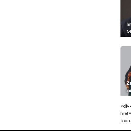
In
Me
Za
in
<div 
href
toute