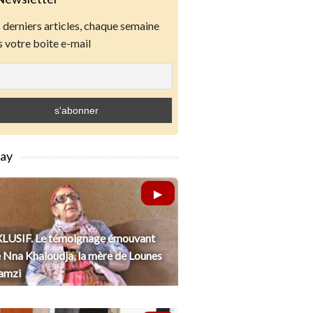
derniers articles, chaque semaine
 votre boite e-mail
lay
LUSIF. Le témoignage émouvant
 Nna Khaloudja, la mère de Lounes
amzi