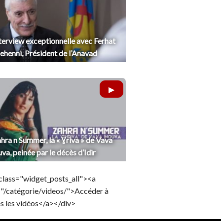
terview exceptionnelle avec Ferhat
henni, Président de l’Anavad
hra n Summer, la « Ɣriva » de Vava
uva, peinée par le décès d’Idir
class="widget_posts_all"><a
="/catégorie/videos/">Accéder à
s les vidéos</a></div>