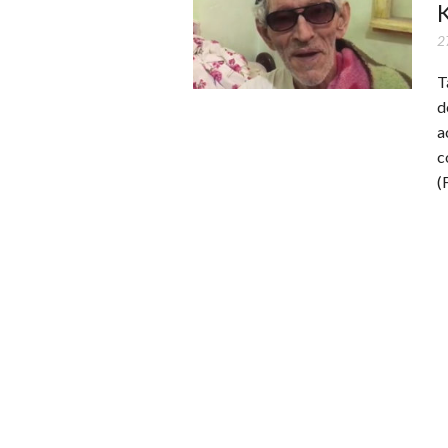
K
2
T
d
a
c
(