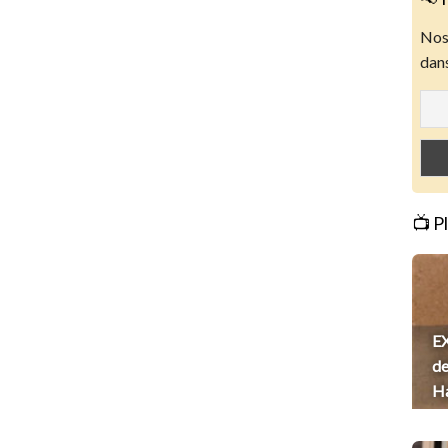
Nos 
dans
📺 P
EX
de
H