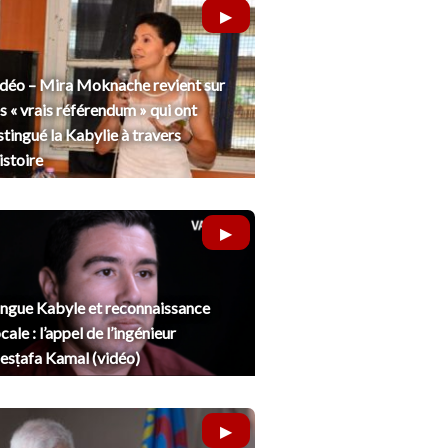
déo – Mira Moknache revient sur
s « vrais référendum » qui ont
stingué la Kabylie à travers
histoire
ngue Kabyle et reconnaissance
cale : l’appel de l’ingénieur
sṭafa Kamal (vidéo)