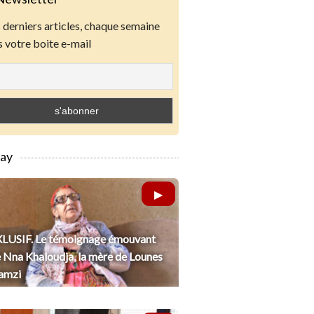
derniers articles, chaque semaine
 votre boite e-mail
lay
LUSIF. Le témoignage émouvant
 Nna Khaloudja, la mère de Lounes
amzi