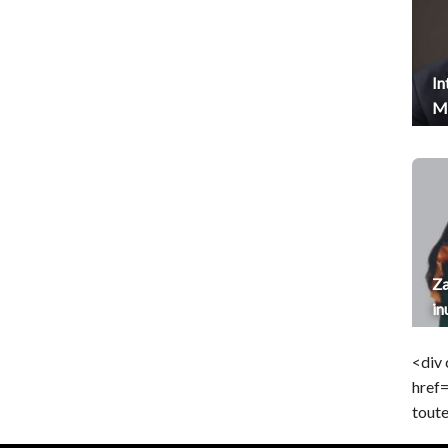
In
Me
Za
in
<div 
href
toute