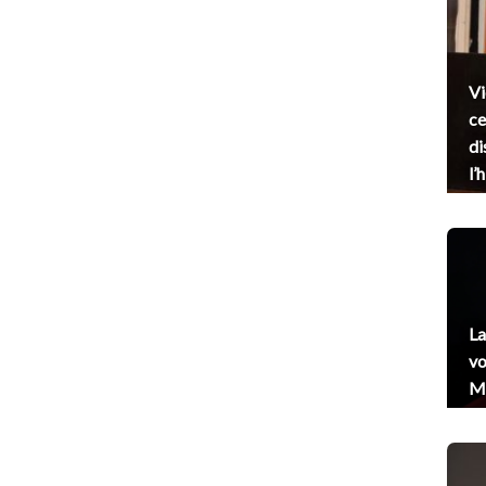
Vi
ce
di
l’
La
vo
Me