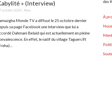
des K
abylité » (Interview)
7 octobre 2020
,
Mess
À pr
amazgha Monde TV a diffusé le 25 octobre dernier
Nous
epuis sa page Facebook une interview que lui a
ccordé Dahmani Belaid qui est actuellement en pleine
Ment
onvalescence. En effet, le natif du village Taguercift
Polit
Freha)…
Soute