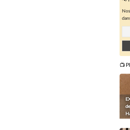
Nos 
dans
📺 P
EX
de
H