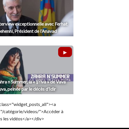
terview exceptionnelle avec Ferhat
henni, Président de l’Anavad
hra n Summer, la « Ɣriva » de Vava
uva, peinée par le décès d’Idir
class="widget_posts_all"><a
="/catégorie/videos/">Accéder à
s les vidéos</a></div>