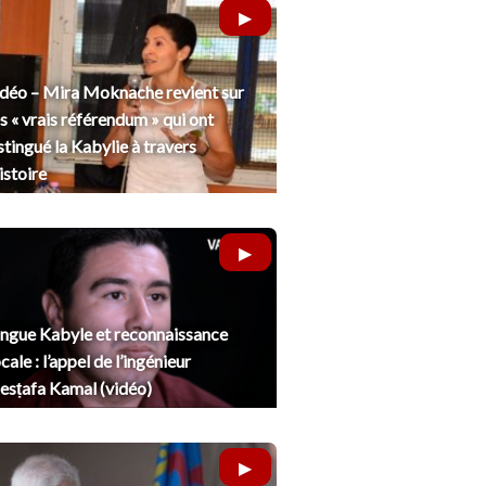
déo – Mira Moknache revient sur
s « vrais référendum » qui ont
stingué la Kabylie à travers
histoire
ngue Kabyle et reconnaissance
cale : l’appel de l’ingénieur
sṭafa Kamal (vidéo)