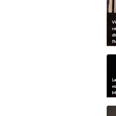
Vi
ce
di
l’
La
vo
Me