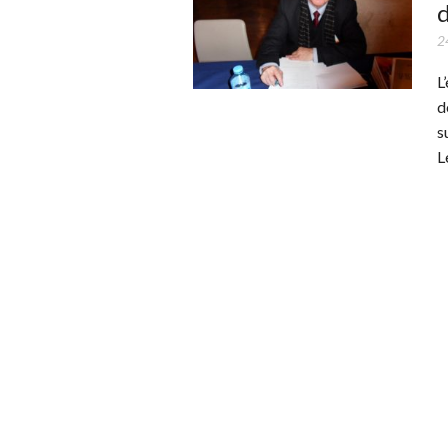
d
2
L
d
s
L