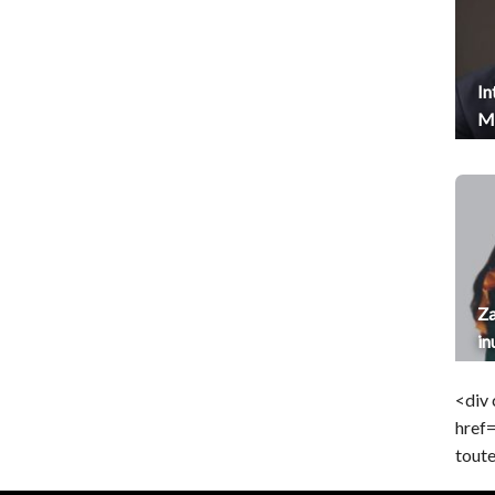
In
Me
Za
in
<div 
href
toute