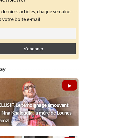
derniers articles, chaque semaine
 votre boite e-mail
lay
LUSIF. Le témoignage émouvant
 Nna Khaloudja, la mère de Lounes
amzi