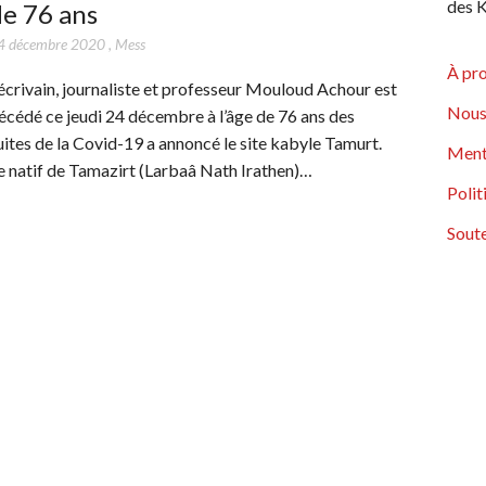
des K
e 76 ans
4 décembre 2020
,
Mess
À pr
’écrivain, journaliste et professeur Mouloud Achour est
Nous
écédé ce jeudi 24 décembre à l’âge de 76 ans des
uites de la Covid-19 a annoncé le site kabyle Tamurt.
Ment
e natif de Tamazirt (Larbaâ Nath Irathen)…
Polit
Soute