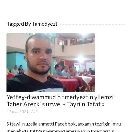
Tagged By Tamedyezt
Yeffeɣ-d wammud n tmedyezt n yilemẓi
Taher Arezki s uzwel « Tayri n Tafat »
11 mai 2021
,
Akli
S ttawil n uẓeṭṭa anmetti Facebbok, axxam n teẓrigin Imru
iberreḥ-d s tuffɣa n wammud amezwaru n tmedyezt, n