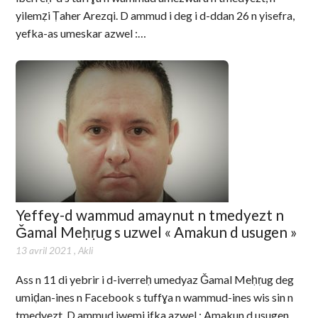
yilemẓi Ṭaher Arezqi. D ammud i deg i d-ddan 26 n yisefra,
yefka-as umeskar azwel :…
Yeffeɣ-d wammud amaynut n tmedyezt n
Ǧamal Meḥṛug s uzwel « Amakun d usugen »
13 avril 2021
,
Akli
Ass n 11 di yebrir i d-iverreḥ umedyaz Ǧamal Meḥṛug deg
umiḍan-ines n Facebook s tuffɣa n wammud-ines wis sin n
tmedyezt. D ammud iwemi ifka azwel : Amakun d usugen.