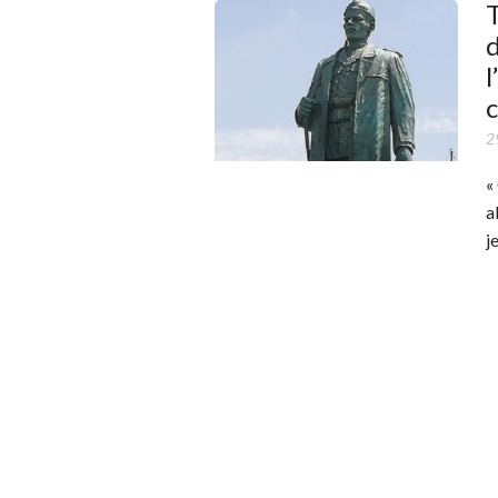
d
l
2
«
a
j