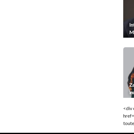
In
Me
Za
in
<div 
href
toute