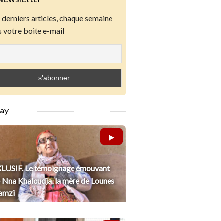
derniers articles, chaque semaine
 votre boite e-mail
lay
LUSIF. Le témoignage émouvant
 Nna Khaloudja, la mère de Lounes
amzi