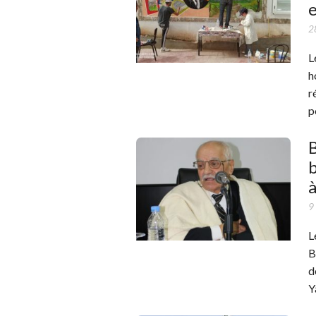
2
L
h
r
p
B
b
à
9
L
B
d
Y