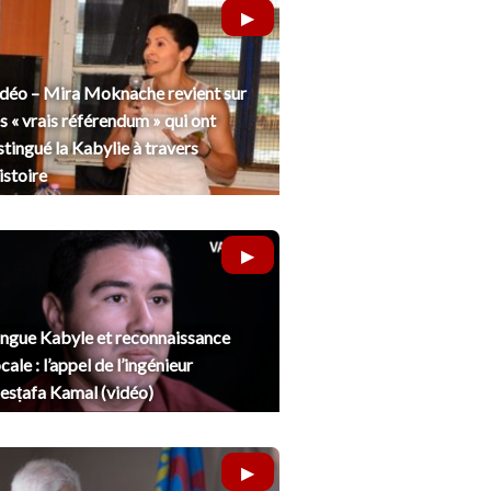
déo – Mira Moknache revient sur
s « vrais référendum » qui ont
stingué la Kabylie à travers
histoire
ngue Kabyle et reconnaissance
cale : l’appel de l’ingénieur
sṭafa Kamal (vidéo)