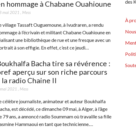
des K
en hommage à Chabane Ouahioune
8 mai 2021
,
Mess
À pr
e village Tassaft Ouguemoune, à Ivudraren, a rendu
Nous
ommage à l’écrivain et militant Chabane Ouahioune en
éalisant une bibliothèque de rue et une fresque avec un
Ment
ortrait à son effigie. En effet, c’est ce jeudi…
Polit
oukhalfa Bacha tire sa révérence :
Soute
ref aperçu sur son riche parcours
 la radio Chaine II
 mai 2021
,
Mess
e célèbre journaliste, animateur et auteur Boukhalfa
acha, est décédé, ce dimanche 09 mai, à Alger, à l’âge
e 79 ans, a annoncé radio Soummam où travaille sa fille
asmine Hammaoui en tant que technicienne.…