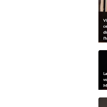
Vi
ce
di
l’
La
vo
Me