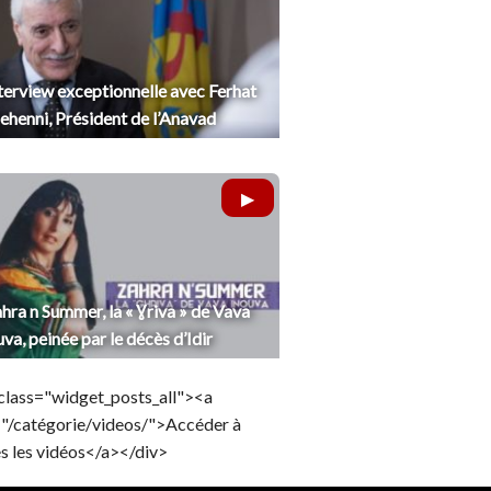
terview exceptionnelle avec Ferhat
henni, Président de l’Anavad
hra n Summer, la « Ɣriva » de Vava
uva, peinée par le décès d’Idir
class="widget_posts_all"><a
="/catégorie/videos/">Accéder à
s les vidéos</a></div>