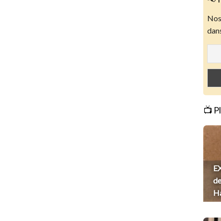
Nos 
dans
📺 P
EX
de
H