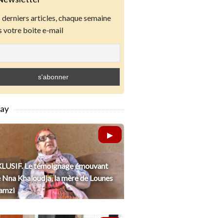
derniers articles, chaque semaine
 votre boite e-mail
lay
LUSIF. Le témoignage émouvant
 Nna Khaloudja, la mère de Lounes
amzi