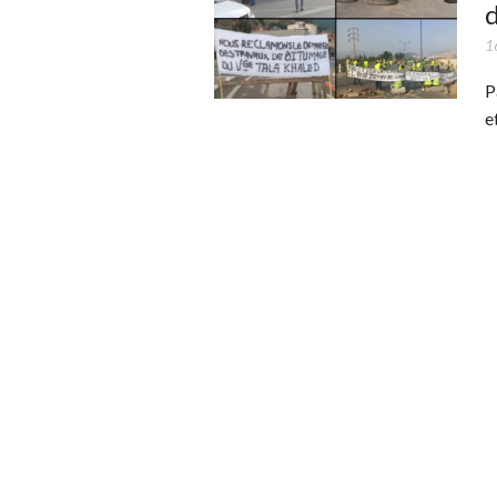
1
P
e