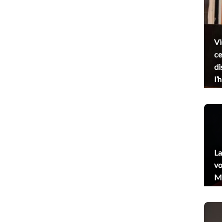
Vi
ce
di
l’
La
vo
Me