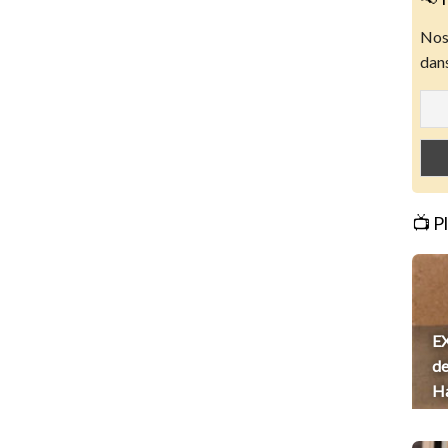
Nos 
dans
📺 P
EX
de
H