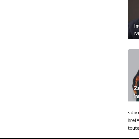
In
Me
Za
in
<div 
href
toute