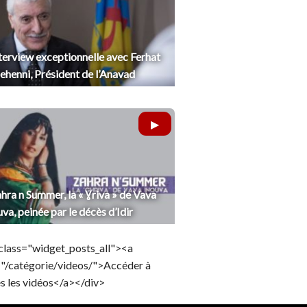
terview exceptionnelle avec Ferhat
henni, Président de l’Anavad
hra n Summer, la « Ɣriva » de Vava
uva, peinée par le décès d’Idir
class="widget_posts_all"><a
="/catégorie/videos/">Accéder à
s les vidéos</a></div>