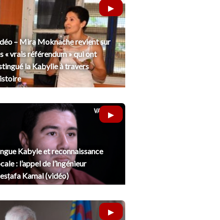
déo – Mira Moknache revient sur
s « vrais référendum » qui ont
stingué la Kabylie à travers
histoire
ngue Kabyle et reconnaissance
cale : l’appel de l’ingénieur
sṭafa Kamal (vidéo)