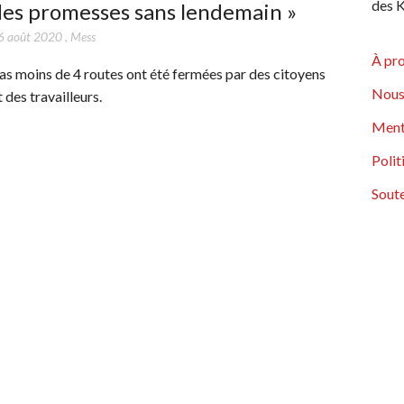
des K
des promesses sans lendemain »
6 août 2020
,
Mess
À pr
as moins de 4 routes ont été fermées par des citoyens
Nous
t des travailleurs.
Ment
Polit
Soute