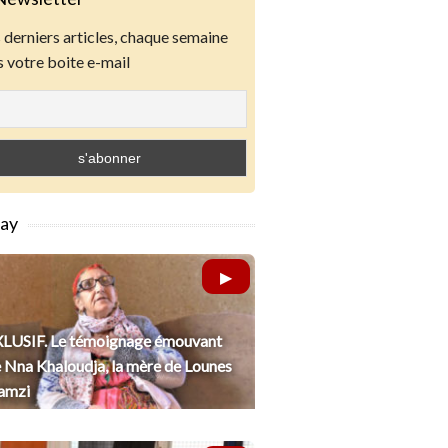
derniers articles, chaque semaine
 votre boite e-mail
lay
LUSIF. Le témoignage émouvant
 Nna Khaloudja, la mère de Lounes
amzi