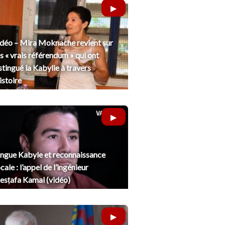
déo – Mira Moknache revient sur
s « vrais référendum » qui ont
stingué la Kabylie à travers
histoire
ngue Kabyle et reconnaissance
cale : l’appel de l’ingénieur
sṭafa Kamal (vidéo)