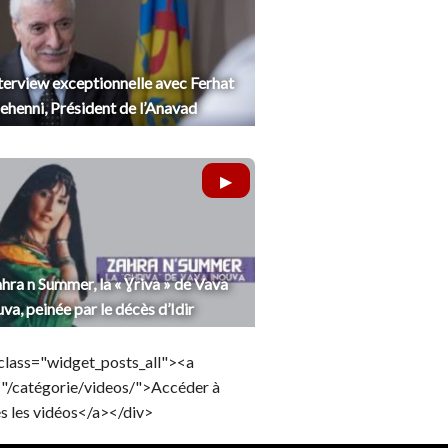
terview exceptionnelle avec Ferhat
henni, Président de l’Anavad
hra n Summer, la « Ɣriva » de Vava
uva, peinée par le décès d’Idir
class="widget_posts_all"><a
="/catégorie/videos/">Accéder à
s les vidéos</a></div>