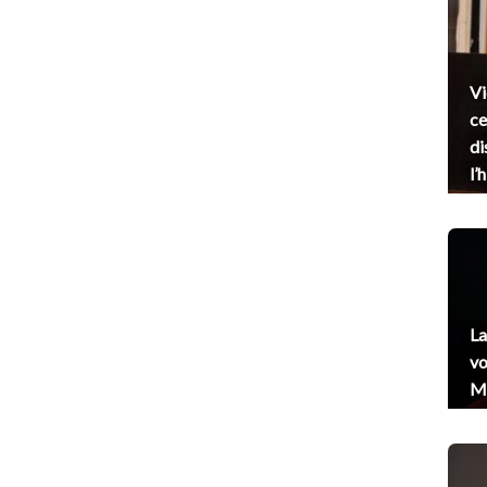
Vi
ce
di
l’
La
vo
Me