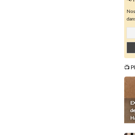
Nos 
dans
📺 P
EX
de
H