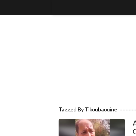
Tagged By Tikoubaouine
A
O