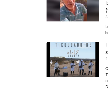
l
22
L
h
s
9
C
T
c
D