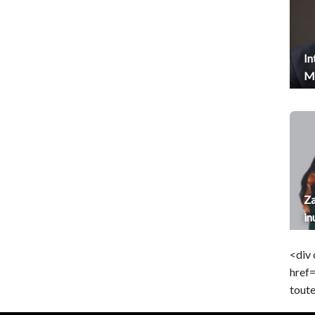
In
Me
Za
in
<div 
href
toute