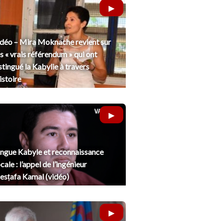
déo – Mira Moknache revient sur
s « vrais référendum » qui ont
stingué la Kabylie à travers
histoire
ngue Kabyle et reconnaissance
cale : l’appel de l’ingénieur
sṭafa Kamal (vidéo)