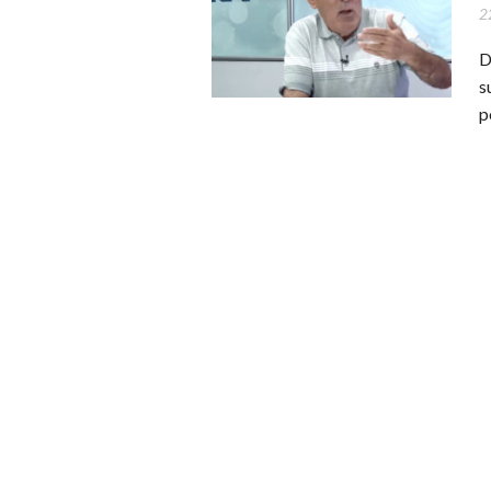
22
D
s
p