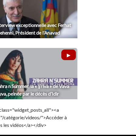
terview exceptionnelle avec Ferhat
henni, Président de l’Anavad
hra n Summer, la « Ɣriva » de Vava
uva, peinée par le décès d’Idir
class="widget_posts_all"><a
="/catégorie/videos/">Accéder à
s les vidéos</a></div>