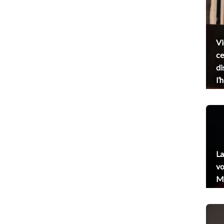
Vi
ce
di
l’
La
vo
Me