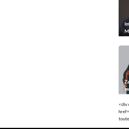
In
Me
Za
in
<div 
href
toute