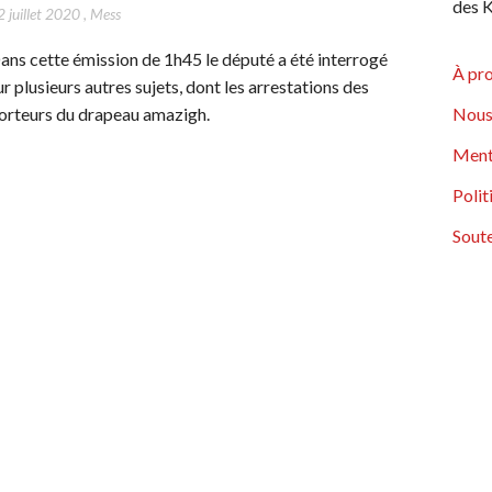
des K
 juillet 2020
,
Mess
ans cette émission de 1h45 le député a été interrogé
À pr
ur plusieurs autres sujets, dont les arrestations des
orteurs du drapeau amazigh.
Nous
Ment
Polit
Soute