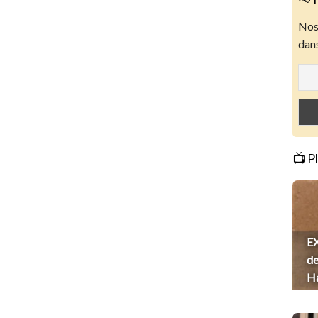
Nos 
dans
📺 P
EX
de
H