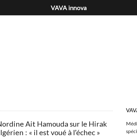
VAVA innova
VAV
ordine Ait Hamouda sur le Hirak
Média
lgérien : « il est voué à l’échec »
spéci