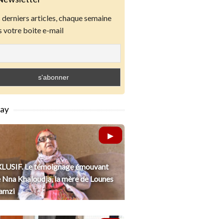
derniers articles, chaque semaine
 votre boite e-mail
lay
LUSIF. Le témoignage émouvant
 Nna Khaloudja, la mère de Lounes
amzi