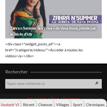
Zahra n Summer, la « Ɣriva » de Vava inuva, peinée par
le décès d’Idir
<div class="widget_posts_all"><a
href="/catégorie/videos/">Accéder à toutes les
vidéos</a></div>
Rechercher
R
e
c
h
Actu
Culture
Play ►
Événements
e
Soutenir VI
Récent
Chanson
Villages
Sport
Chroniques
r
© Vava innova 2026. Tous droits réservés.