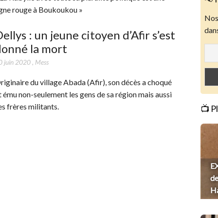
igne rouge à Boukoukou »
Nos 
dans
ellys : un jeune citoyen d’Afir s’est
donné la mort
0 juin 2020
,
Mess
riginaire du village Abada (Afir), son décès a choqué
t ému non-seulement les gens de sa région mais aussi
es frères militants.
📺 P
EX
de
H