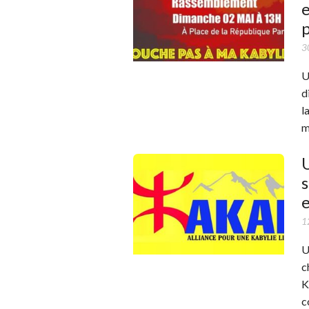
e
p
3
U
d
l
m
1
U
c
K
c