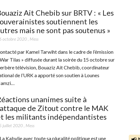
ouaziz Ait Chebib sur BRTV : « Les
ouverainistes soutiennent les
utres mais ne sont pas soutenus »
6 octobre 2020
,
Mess
ontacté par Kamel Tarwiht dans le cadre de l’émission
 War Tilas » diffusée durant la soirée du 15 octobre sur
erbère télévision, Bouaziz Ait Chebib, coordinateur
ational de l’URK a apporté son soutien à Lounes
amzi…
éactions unanimes suite à
’attaque de Zitout contre le MAK
t les militants indépendantistes
 juillet 2020
,
Mess
 La Kabylie avec toute sa pluralité politique est une
📢 