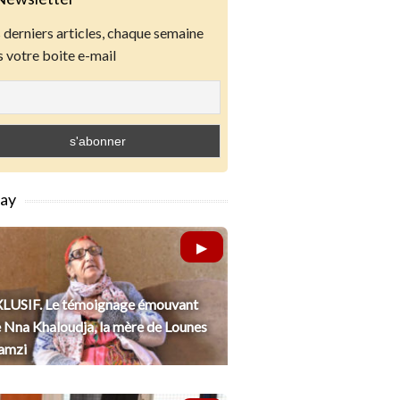
derniers articles, chaque semaine
 votre boite e-mail
lay
LUSIF. Le témoignage émouvant
 Nna Khaloudja, la mère de Lounes
amzi