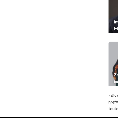
In
Me
Za
in
<div 
href
toute