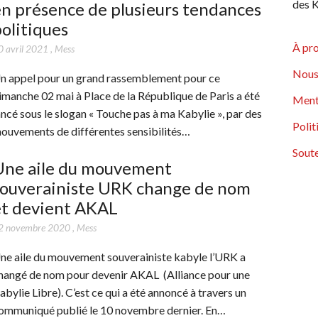
des K
n présence de plusieurs tendances
olitiques
À pr
0 avril 2021
,
Mess
Nous
n appel pour un grand rassemblement pour ce
imanche 02 mai à Place de la République de Paris a été
Ment
ancé sous le slogan « Touche pas à ma Kabylie », par des
Polit
ouvements de différentes sensibilités…
Soute
Une aile du mouvement
souverainiste URK change de nom
et devient AKAL
2 novembre 2020
,
Mess
ne aile du mouvement souverainiste kabyle l’URK a
hangé de nom pour devenir AKAL (Alliance pour une
abylie Libre). C’est ce qui a été annoncé à travers un
ommuniqué publié le 10 novembre dernier. En…