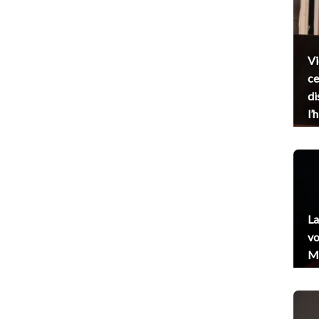
Vi
ce
di
l’
La
vo
Me