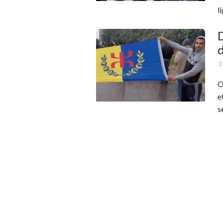
l
D
1
O
e
s