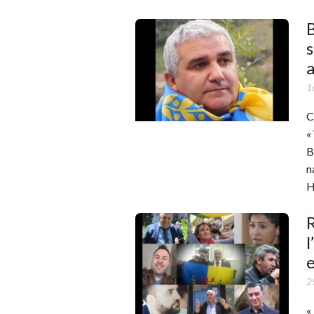
B
s
a
1
C
«
B
n
H
R
l
e
25
«