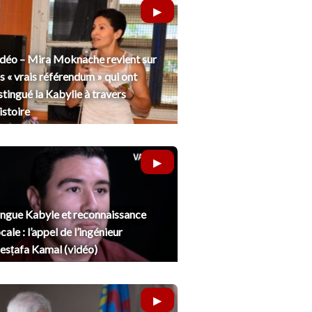
déo – Mira Moknache revient sur
s « vrais référendum » qui ont
stingué la Kabylie à travers
histoire
ngue Kabyle et reconnaissance
cale : l’appel de l’ingénieur
sṭafa Kamal (vidéo)