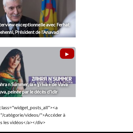
terview exceptionnelle avec Ferhat
henni, Président de l’Anavad
hra n Summer, la « Ɣriva » de Vava
uva, peinée par le décès d’Idir
class="widget_posts_all"><a
="/catégorie/videos/">Accéder à
s les vidéos</a></div>