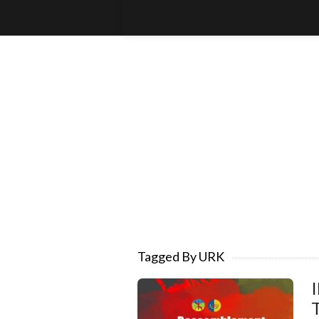
Tagged By URK
I
T