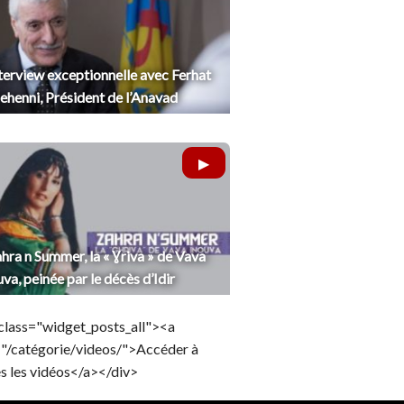
terview exceptionnelle avec Ferhat
henni, Président de l’Anavad
hra n Summer, la « Ɣriva » de Vava
uva, peinée par le décès d’Idir
class="widget_posts_all"><a
="/catégorie/videos/">Accéder à
s les vidéos</a></div>