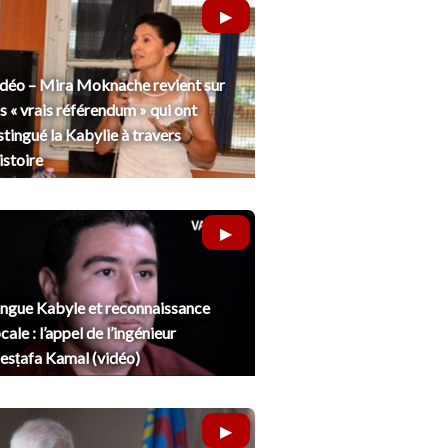
déo – Mira Moknache revient sur
s « vrais référendum » qui ont
stingué la Kabylie à travers
histoire
ngue Kabyle et reconnaissance
cale : l’appel de l’ingénieur
sṭafa Kamal (vidéo)