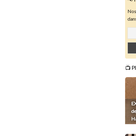
Nos 
dans
📺 P
EX
de
H