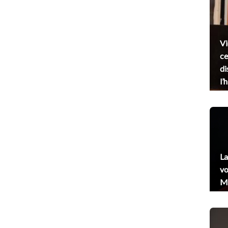
Vi
ce
di
l’
La
vo
Me