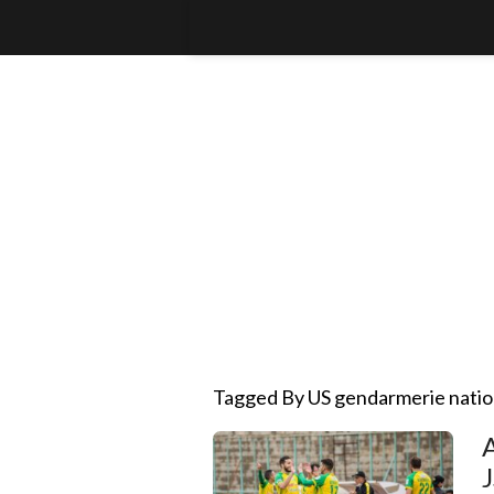
Tagged By US gendarmerie natio
A
J