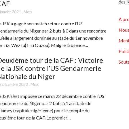
des K
CAF
 janvier 2021
,
Mess
À pr
a JSK a gagné son match retour contre l’US
Nous
endarmerie du Niger par 2 buts à 0 dans une rencontre
u’elle a largement dominée au stade du 1er novembre
Ment
e Tizi Wezzu{Tizi Ouzou}. Malgré l’absence…
Polit
euxième tour de la CAF : Victoire
Soute
e la JSK contre l’US Gendarmerie
ationale du Niger
2 décembre 2020
,
Mess
a JSK s’est imposée ce mardi 22 décembre contre l’US
endarmerie du Niger par 2 buts à 1 au stade de
iamey (capitale nigérienne) pour le compte du
euxième tour de la CAF. Le premier…