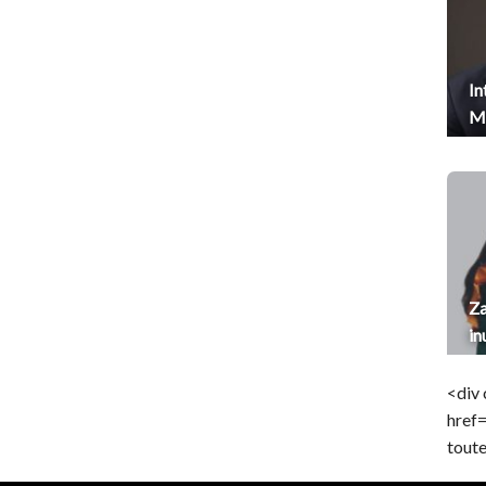
In
Me
Za
in
<div 
href
toute