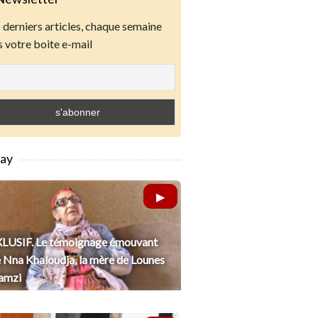
derniers articles, chaque semaine
 votre boite e-mail
lay
LUSIF. Le témoignage émouvant
 Nna Khaloudja, la mère de Lounes
amzi