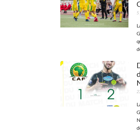
5
L
G
q
d
D
d
N
2
L
G
N
d